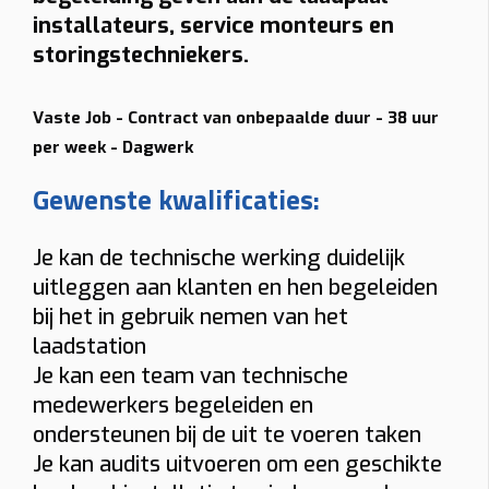
installateurs, service monteurs en
Afstand verdeelkast → laadpunt
storingstechniekers.
≤ 5 m
5–10 m
10–15 m
> 15 m tot 20 m
Load balancing
Vaste Job - Contract van onbepaalde duur - 38 uur
per week - Dagwerk
Ja
Nee
Gewenste kwalificaties:
Voorkomt dat de hoofdzekering uitvalt.
Meter
Je kan de technische werking duidelijk
Digitale meter
Analoge meter
uitleggen aan klanten en hen begeleiden
BTW thuis
bij het in gebruik nemen van het
laadstation
Woning ≥10 jaar (6% btw)
Nieuwere woning (21% btw)
Je kan een team van technische
Alleen bij “Thuis”.
medewerkers begeleiden en
Gewenste functies (meerdere mogelijk)
ondersteunen bij de uit te voeren taken
Je kan audits uitvoeren om een geschikte
Solar laden
Dynamische tarieven laden
Vaste kabel