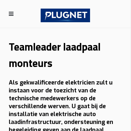
Teamleader laadpaal
Vraag uw vrijblijvende offerte op maat aan!
Doorgaans binnen 24 uur ontvangt u een voorstel met all-in prijs
monteurs
voor de laadpaal die bij u past.
Als gekwalificeerde elektricien zult u
Gebruik
instaan voor de toezicht van de
technische medewerkers op de
Thuis
Zakelijk
verschillende werven. U gaat bij de
Thuis: vaak 6% btw bij woning ≥10 jaar. Zakelijk: 21% btw.
installatie van elektrische auto
Montage
laadinfrastructuur, ondersteuning en
begeleiding geven aan de laadpaal
Wand
Paal