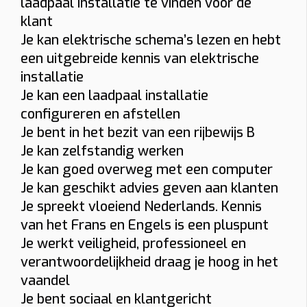
laadpaal installatie te vinden voor de
Socket
Smart charging
Mobiele app
klant
Je kan elektrische schema’s lezen en hebt
Laadpas (RFID)
Ingebouwde MID-meter
een uitgebreide kennis van elektrische
Bidirectioneel
22 kW
installatie
Je kan een laadpaal installatie
Indicatieve totaalprijs
configureren en afstellen
Je bent in het bezit van een rijbewijs B
€ 1543 – € 1774
(incl. 6% btw)
Je kan zelfstandig werken
Toestel: € 882
Installatie + materiaal: € 350 • Load balancing: € 87
Je kan goed overweg met een computer
Keuring: € 165
Je kan geschikt advies geven aan klanten
Je spreekt vloeiend Nederlands. Kennis
Naam
van het Frans en Engels is een pluspunt
Je werkt veiligheid, professioneel en
E-mail
verantwoordelijkheid draag je hoog in het
vaandel
Je bent sociaal en klantgericht