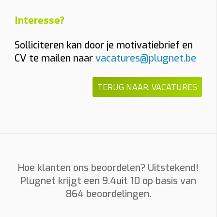
Telefoon
Interesse?
Installatieadres
Solliciteren kan door je motivatiebrief en
CV te mailen naar
vacatures@plugnet.be
Foto’s
TERUG NAAR: VACATURES
Graag foto’s van uw verdeelkast, de plaats waar de
laadpaal komt en eventueel het kabeltraject. Sleep
hierheen of
kies
(max 6 × 8 MB, jpg/png/webp/pdf)
Hoe klanten ons beoordelen? Uitstekend!
Ik ga akkoord dat Plugnet mij mag contacteren i.v.m. mijn
Plugnet krijgt een
9.4
uit 10 op basis van
aanvraag.
864
beoordelingen.
Offerte per e-mail
WhatsApp met calculatie