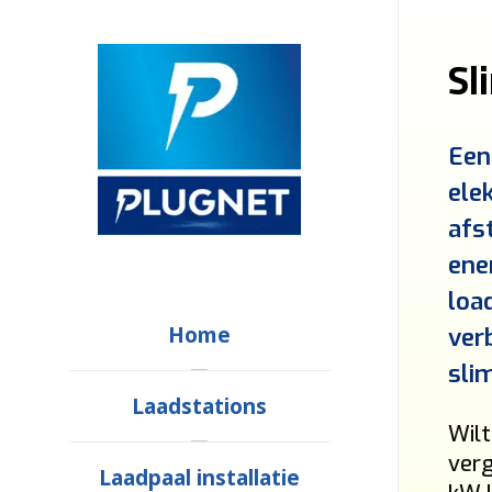
Sl
Een
ele
afs
ene
loa
Home
verb
sli
Laadstations
Wilt
verg
Laadpaal installatie