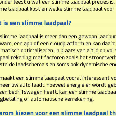
onder leest u wat een slimme laadpaal precies is, 
me laadpaal kost en welke slimme laadpaal voor th
 is een slimme laadpaal?
slimme laadpaal is meer dan een gewoon laadpun
ware, een app of een cloudplatform en kan daard
matisch optimaliseren. In plaats van altijd op v
paal rekening met factoren zoals het stroomverbr
stelde laadschema’s en soms ook dynamische ene
maakt een slimme laadpaal vooral interessant voo
eer uw auto laadt, hoeveel energie er wordt geb
een bedrijfswagen heeft, kan een slimme laadpaal
gbetaling of automatische verrekening.
rom kiezen voor een slimme laadpaal th
paal die bij u past.