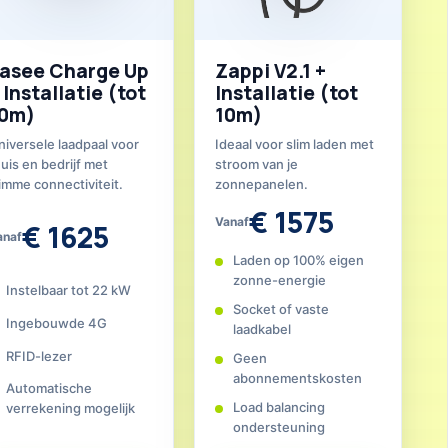
asee Charge Up
Zappi V2.1 +
 Installatie (tot
Installatie (tot
0m)
10m)
niversele laadpaal voor
Ideaal voor slim laden met
uis en bedrijf met
stroom van je
limme connectiviteit.
zonnepanelen.
€ 1575
Vanaf
€ 1625
anaf
Laden op 100% eigen
zonne-energie
Instelbaar tot 22 kW
Socket of vaste
Ingebouwde 4G
laadkabel
RFID-lezer
Geen
abonnementskosten
Automatische
Load balancing
verrekening mogelijk
ondersteuning