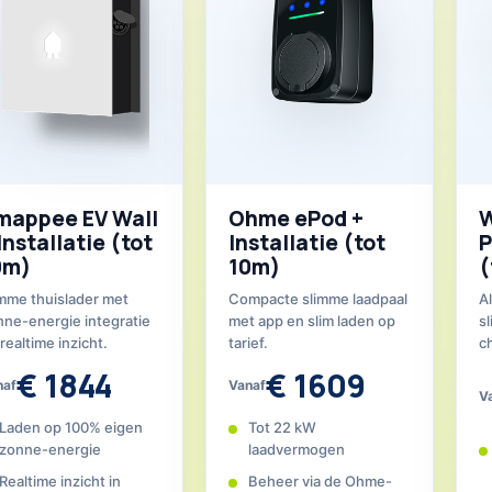
mappee EV Wall
Ohme ePod +
W
Installatie (tot
Installatie (tot
P
0m)
10m)
(
imme thuislader met
Compacte slimme laadpaal
A
nne-energie integratie
met app en slim laden op
s
realtime inzicht.
tarief.
c
€ 1844
€ 1609
naf
Vanaf
V
Laden op 100% eigen
Tot 22 kW
zonne-energie
laadvermogen
Realtime inzicht in
Beheer via de Ohme-