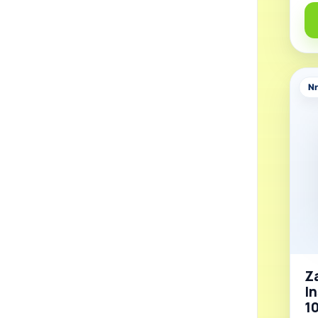
Nr
Z
In
1