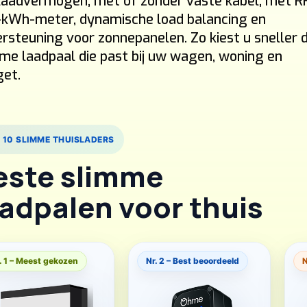
aadvermogen, met of zonder vaste kabel, met RF
kWh-meter, dynamische load balancing en
rsteuning voor zonnepanelen. Zo kiest u sneller 
me laadpaal die past bij uw wagen, woning en
et.
 10 SLIMME THUISLADERS
este slimme
aadpalen voor thuis
. 1 – Meest gekozen
Nr. 2 – Best beoordeeld
N