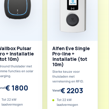
allbox Pulsar
Alfen Eve Single
ro + Installatie
Pro-line +
tot 10m)
Installatie (tot
10m)
llround thuislader met
limme functies en solar
Sterke keuze voor
harging.
thuisladen met
verrekening en RFID.
€ 1800
anaf
€ 2203
Vanaf
Tot 22 kW
Tot 22 kW
laadvermogen
laadvermogen