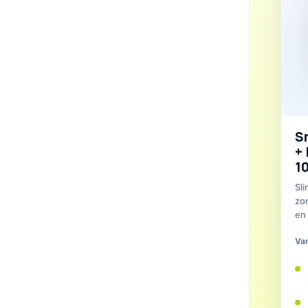
S
+ 
1
Sl
zo
en 
Va