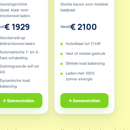
ekomstgerichte
Sterke keuze voor mobiele
dpaal, klaar voor
laadpaal.
irectioneel laden.
€ 1929
€ 2100
naf
Vanaf
Voorbereid op
bidirectioneel laden
Instelbaar tot 11 kW
Automatische 1- en 3-
Vast of mobiel gebruik
fase schakeling
Slimme load balancing
Geïntegreerde wifi en
4G
Laden met 100%
zonne-energie
Dynamische load
balancing
➕ Samenstellen
➕ Samenstellen