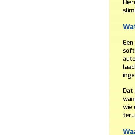
Hier
slim
Wat
Een 
soft
auto
laad
inge
Dat 
wann
wie 
teru
Vraag uw vrijblijvende offerte op maat aan!
Waa
Doorgaans binnen 24 uur ontvangt u een voorstel met all-in prijs voor de laad