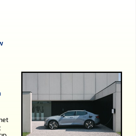
w
,
n
gnet
2