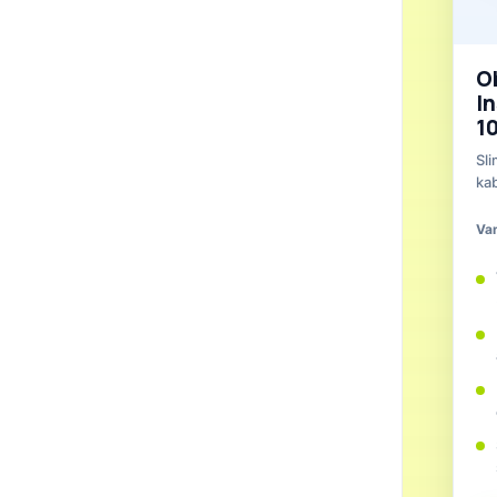
O
In
1
Sli
kab
Va