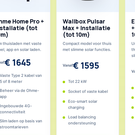
hme Home Pro +
Wallbox Pulsar
E
stallatie (tot
Max + Installatie
+
0m)
(tot 10m)
1
m thuisladen met vaste
Compact model voor thuis
U
el, app en solar laden.
met slimme solar functies.
th
s
€ 1645
€ 1595
naf
Vanaf
V
Vaste Type 2 kabel van
5 of 8 meter
Tot 22 kW
Beheer via de Ohme-
Socket of vaste kabel
app
Eco-smart solar
Ingebouwde 4G-
charging
connectiviteit
Load balancing
Slim laden op basis van
ondersteuning
stroomtarieven