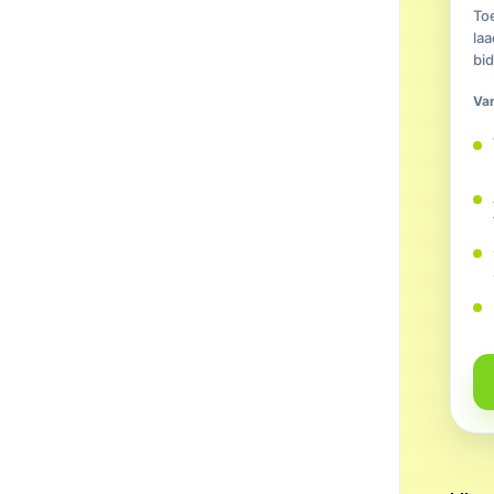
To
laa
bid
Va