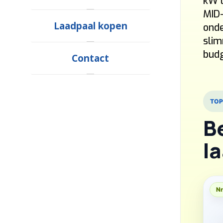
kW l
MID-
Laadpaal kopen
onde
slim
budg
Contact
TOP
B
l
Nr