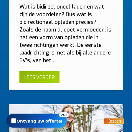
Wat is bidirectioneel laden en wat
zijn de voordelen? Dus wat is
Foto’s
bidirectioneel opladen precies?
Zoals de naam al doet vermoeden, is
Graag foto’s van uw verdeelkast, de plaats waar de
het een vorm van opladen die in
laadpaal komt en eventueel het kabeltraject. Sleep
twee richtingen werkt. De eerste
hierheen of
laadrichting is, net als bij alle andere
kies
EV's, van het…
(max 6 × 8 MB, jpg/png/webp/pdf)
LEES VERDER
Ik ga akkoord dat Plugnet mij mag contacteren i.v.m. mijn
aanvraag.
Offerte per e-mail
WhatsApp met calculatie
Prijzen zijn indicatief en afhankelijk van plaatsbezoek/technische
24u
situatie. Offerte = vrijblijvend.
Ontvang uw offerte!
Kosten