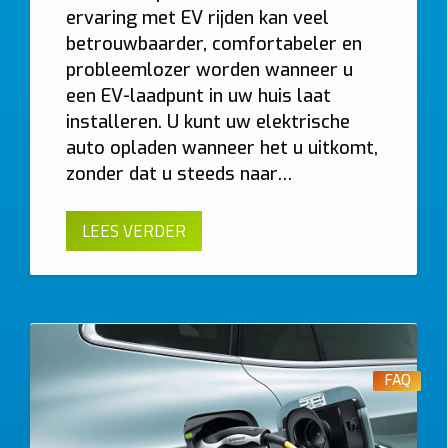
ervaring met EV rijden kan veel
betrouwbaarder, comfortabeler en
Vraag uw vrijblijvende offerte op maat aan!
probleemlozer worden wanneer u
Doorgaans binnen 24 uur ontvangt u een voorstel met all-in prijs
een EV-laadpunt in uw huis laat
voor de laadpaal die bij u past.
installeren. U kunt uw elektrische
auto opladen wanneer het u uitkomt,
zonder dat u steeds naar…
Gebruik
LEES VERDER
Thuis
Zakelijk
Thuis: vaak 6% btw bij woning ≥10 jaar. Zakelijk: 21% btw.
Montage
Wand
Paal
FAQ
Afstand verdeelkast → laadpunt
≤ 5 m
5–10 m
10–15 m
> 15 m tot 20 m