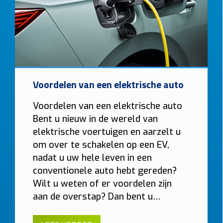
Load balancing
Ja
Nee
Voorkomt dat de hoofdzekering uitvalt.
Meter
Voordelen van een elektrische auto
Digitale meter
Analoge meter
BTW thuis
Voordelen van een elektrische auto
Woning ≥10 jaar (6% btw)
Nieuwere woning (21% btw)
Bent u nieuw in de wereld van
elektrische voertuigen en aarzelt u
Alleen bij “Thuis”.
om over te schakelen op een EV,
Gewenste functies (meerdere mogelijk)
nadat u uw hele leven in een
conventionele auto hebt gereden?
Solar laden
Dynamische tarieven laden
Vaste kabel
Wilt u weten of er voordelen zijn
Socket
Smart charging
Mobiele app
aan de overstap? Dan bent u…
Laadpas (RFID)
Ingebouwde MID-meter