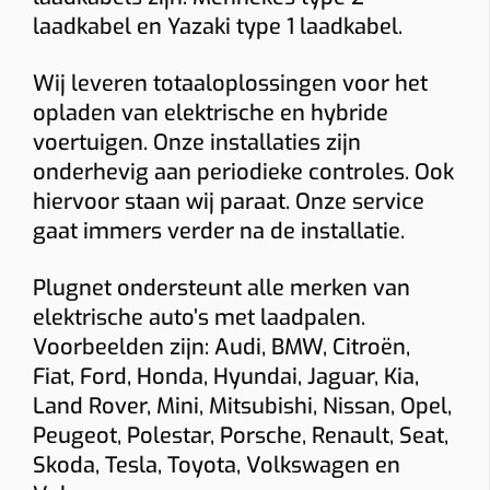
Socket
Smart charging
Mobiele app
laadkabel en Yazaki type 1 laadkabel.
Laadpas (RFID)
Ingebouwde MID-meter
Wij leveren totaaloplossingen voor het
Bidirectioneel
22 kW
opladen van elektrische en hybride
voertuigen. Onze installaties zijn
Indicatieve totaalprijs
onderhevig aan periodieke controles. Ook
€ 1543 – € 1774
hiervoor staan wij paraat. Onze service
(incl. 6% btw)
gaat immers verder na de installatie.
Toestel: € 882
Installatie + materiaal: € 350 • Load balancing: € 87
Keuring: € 165
Plugnet ondersteunt alle merken van
Naam
elektrische auto’s met laadpalen.
Voorbeelden zijn: Audi, BMW, Citroën,
Fiat, Ford, Honda, Hyundai, Jaguar, Kia,
E-mail
Land Rover, Mini, Mitsubishi, Nissan, Opel,
Peugeot, Polestar, Porsche, Renault, Seat,
Skoda, Tesla, Toyota, Volkswagen en
Telefoon