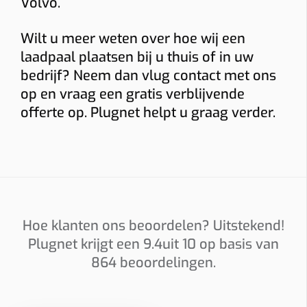
Volvo.
Wilt u meer weten over hoe wij een
Installatieadres
laadpaal plaatsen bij u thuis of in uw
bedrijf? Neem dan vlug contact met ons
op en vraag een gratis verblijvende
Foto’s
offerte op. Plugnet helpt u graag verder.
Graag foto’s van uw verdeelkast, de plaats waar de
laadpaal komt en eventueel het kabeltraject. Sleep
hierheen of
kies
(max 6 × 8 MB, jpg/png/webp/pdf)
Hoe klanten ons beoordelen? Uitstekend!
Ik ga akkoord dat Plugnet mij mag contacteren i.v.m. mijn
Plugnet krijgt een
9.4
uit 10 op basis van
aanvraag.
864
beoordelingen.
Offerte per e-mail
WhatsApp met calculatie