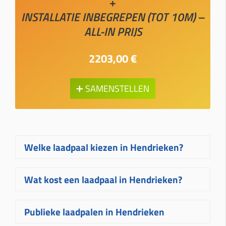
+
INSTALLATIE INBEGREPEN (TOT 10M) –
ALL-IN PRIJS
2203,00 €
➕ SAMENSTELLEN
Welke laadpaal kiezen in Hendrieken?
Welke laadpaal in Hendrieken het
Wat kost een laadpaal in Hendrieken?
best bij u past, hangt af van uw
wagen, uw elektrische aansluiting en
De prijs van een laadpaal in
Publieke laadpalen in Hendrieken
hoe vaak u laadt. Voor de meeste
Hendrieken hangt af van het gekozen