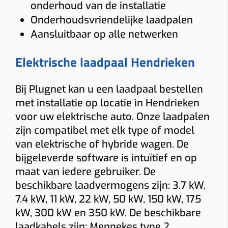
onderhoud van de installatie
Afstand verdeelkast → laadpunt
Onderhoudsvriendelijke laadpalen
≤ 5 m
5–10 m
10–15 m
> 15 m tot 20 m
Aansluitbaar op alle netwerken
Load balancing
Elektrische laadpaal Hendrieken
Ja
Nee
Voorkomt dat de hoofdzekering uitvalt.
Bij Plugnet kan u een laadpaal bestellen
Meter
met installatie op locatie in Hendrieken
voor uw elektrische auto. Onze laadpalen
Digitale meter
Analoge meter
zijn compatibel met elk type of model
BTW thuis
van elektrische of hybride wagen. De
bijgeleverde software is intuïtief en op
Woning ≥10 jaar (6% btw)
Nieuwere woning (21% btw)
maat van iedere gebruiker. De
Alleen bij “Thuis”.
beschikbare laadvermogens zijn: 3.7 kW,
Gewenste functies (meerdere mogelijk)
7.4 kW, 11 kW, 22 kW, 50 kW, 150 kW, 175
Solar laden
Dynamische tarieven laden
Vaste kabel
kW, 300 kW en 350 kW. De beschikbare
laadkabels zijn: Mennekes type 2