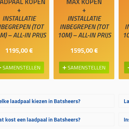
ADPAAL KOPEN
MAX KOPEN
+
+
INSTALLATIE
INSTALLATIE
NBEGREPEN (TOT
INBEGREPEN (TOT
I
M) – ALL-IN PRIJS
10M) – ALL-IN PRIJS
10
1195,00 €
1595,00 €
➕ SAMENSTELLEN
➕ SAMENSTELLEN
lke laadpaal kiezen in Batsheers?
La
lke laadpaal in Batsheers het best bij u
Tw
t kost een laadpaal in Batsheers?
In
st, hangt af van uw wagen, uw
ee