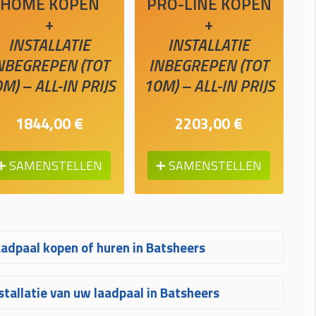
HOME KOPEN
PRO-LINE KOPEN
+
+
INSTALLATIE
INSTALLATIE
NBEGREPEN (TOT
INBEGREPEN (TOT
M) – ALL-IN PRIJS
10M) – ALL-IN PRIJS
1844,00 €
2203,00 €
➕ SAMENSTELLEN
➕ SAMENSTELLEN
adpaal kopen of huren in Batsheers
ijfelt u tussen het kopen of huren van
stallatie van uw laadpaal in Batsheers
n laadpaal in Batsheers? Kopen is