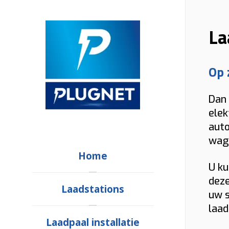
La
Op 
Dan 
elek
auto
wag
Home
U ku
deze
Laadstations
uw s
laad
Laadpaal installatie