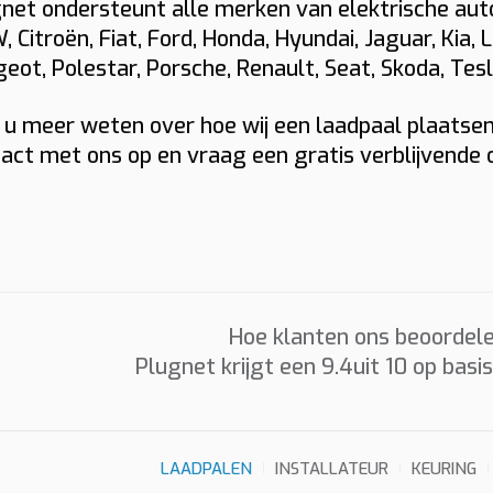
net ondersteunt alle merken van elektrische auto’
 Citroën, Fiat, Ford, Honda, Hyundai, Jaguar, Kia, L
Foto’s
eot, Polestar, Porsche, Renault, Seat, Skoda, Tes
Graag foto’s van uw verdeelkast, de plaats waar de laadp
 u meer weten over hoe wij een laadpaal plaatsen 
en eventueel het kabeltraject. Sleep hierheen of
act met ons op en vraag een gratis verblijvende o
kies
t
(max 6 × 8 MB, jpg/png/webp/pdf)
 MID-meter
Ik ga akkoord dat Plugnet mij mag contacteren i.v.m. mijn
Offerte per e-mail
WhatsApp met calculati
Hoe klanten ons beoordele
Prijzen zijn indicatief en afhankelijk van plaatsbezoek/techni
Plugnet krijgt een
9.4
uit 10 op basi
situatie. Offerte = vrijblijvend.
LAADPALEN
INSTALLATEUR
KEURING