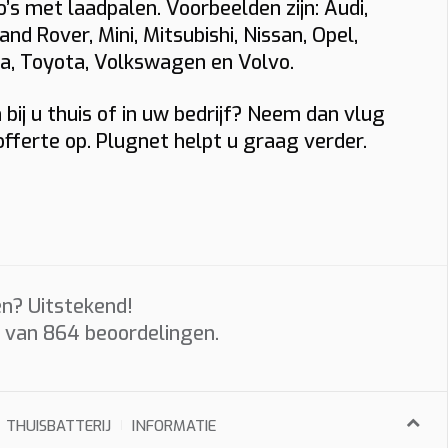
s met laadpalen. Voorbeelden zijn: Audi,
and Rover, Mini, Mitsubishi, Nissan, Opel,
la, Toyota, Volkswagen en Volvo.
aal komt
bij u thuis of in uw bedrijf? Neem dan vlug
fferte op. Plugnet helpt u graag verder.
 aanvraag.
e
n? Uitstekend!
sche
s van
864
beoordelingen.
THUISBATTERIJ
INFORMATIE