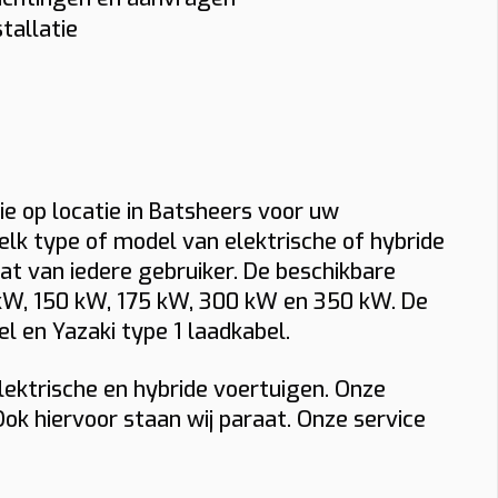
uring? Bekijk dan onze pagina over
lugnet denkt met u mee, zodat u niet
tallatie
adpaal installateur in Batsheers
.
lleen technisch maar ook economisch de
 blijft uw laadpaal klaar voor dagelijks
iste laadoplossing kiest.
bruik, zowel thuis als op het werk.
ie op locatie in Batsheers voor uw
elk type of model van elektrische of hybride
at van iedere gebruiker. De beschikbare
0 kW, 150 kW, 175 kW, 300 kW en 350 kW. De
l en Yazaki type 1 laadkabel.
lektrische en hybride voertuigen. Onze
 Ook hiervoor staan wij paraat. Onze service