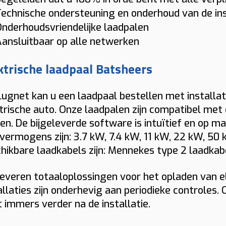
ke
ar naar de volledige oplossing.
P
tsluitend afhankelijk te zijn van publieke
lossing die technisch klopt en klaar is
kijken we daarnaast ook laadbeheer,
echnische ondersteuning en onderhoud van de ins
la
a
adinfrastructuur.
or dagelijks gebruik.
Zo
egangscontrole, rapportering en het
lt u een duidelijke richtprijs voor uw
nderhoudsvriendelijke laadpalen
Indicatieve totaalprijs
ju
ge
ntal voertuigen dat tegelijk moet kunnen
ning of bedrijf? Dan bekijken wij graag
ansluitbaar op alle netwerken
ijfelt u tussen publiek laden en een eigen
€ 1543 – € 1774
(incl. 6% btw)
den.
lke laadoplossing technisch en
adpaal in Batsheers? Dan helpen wij u
Toestel: € 882
ktrische laadpaal Batsheers
dgettair het beste past.
aag om de beste keuze te maken op basis
Installatie + materiaal: € 350 • Load balancing: € 87
 krijgt u geen standaardoplossing, maar
Keuring: € 165
n uw rijprofiel en locatie.
n laadpaal die echt aansluit op uw
Plugnet kan u een laadpaal bestellen met installat
Naam
bruikssituatie in Batsheers.
trische auto. Onze laadpalen zijn compatibel met 
n. De bijgeleverde software is intuïtief en op ma
vermogens zijn: 3.7 kW, 7.4 kW, 11 kW, 22 kW, 5
E-mail
hikbare laadkabels zijn: Mennekes type 2 laadkabe
leveren totaaloplossingen voor het opladen van e
Telefoon
allaties zijn onderhevig aan periodieke controles.
 immers verder na de installatie.
Installatieadres