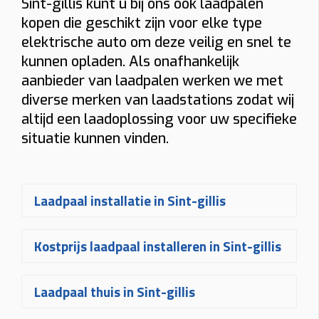
Sint-gillis kunt u bij ons ook laadpalen
kopen die geschikt zijn voor elke type
elektrische auto om deze veilig en snel te
kunnen opladen. Als onafhankelijk
aanbieder van laadpalen werken we met
diverse merken van laadstations zodat wij
altijd een laadoplossing voor uw specifieke
situatie kunnen vinden.
Laadpaal installatie in Sint-gillis
Een
laadpaal laten installeren in
Kostprijs laadpaal installeren in Sint-gillis
Sint-gillis
gebeurt bij Plugnet volledig
op maat. Na uw aanvraag ontvangt u
De
prijs voor een laadpaal
Laadpaal thuis in Sint-gillis
snel een vrijblijvende
offerte
voor het
installeren in Sint-gillis
hangt af van
plaatsen van uw laadpaal
. Uw