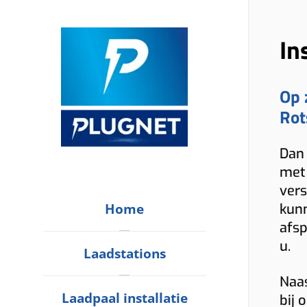
In
Op 
Rot
Dan 
met 
vers
Home
kunn
afsp
u.
Laadstations
Naas
Laadpaal installatie
bij 