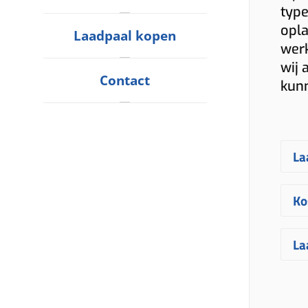
type
opla
Laadpaal kopen
werk
wij 
Contact
kun
La
E
Ko
ge
uw
D
La
vr
Ro
uw
fa
E
ve
me
in
ge