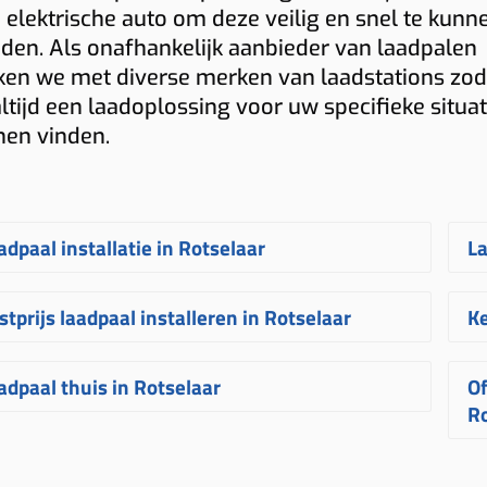
 elektrische auto om deze veilig en snel te kunn
den. Als onafhankelijk aanbieder van laadpalen
en we met diverse merken van laadstations zod
altijd een laadoplossing voor uw specifieke situat
nen vinden.
adpaal installatie in Rotselaar
La
en
laadpaal laten installeren in Rotselaar
O
stprijs laadpaal installeren in Rotselaar
Ke
beurt bij Plugnet volledig op maat. Na
o
 aanvraag ontvangt u snel een
l
e
prijs voor een laadpaal installeren in
N
adpaal thuis in Rotselaar
Of
ijblijvende
offerte
voor het
plaatsen van
v
tselaar
hangt af van verschillende
R
R
 laadpaal
. Uw laadpunt wordt
of
ctoren. Denk aan de afstand tussen
v
en
laadpaal thuis in Rotselaar
laat u best
rvolgens binnen enkele weken
i
terkast en laadpunt, het gekozen
ve
W
stalleren door een erkende specialist.
ïnstalleerd door een ervaren
uw