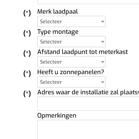
Merk laadpaal
(*)
Type montage
(*)
Afstand laadpunt tot meterkast
(*)
Heeft u zonnepanelen?
(*)
Adres waar de installatie zal plaat
(*)
Opmerkingen
paal die bij u past.