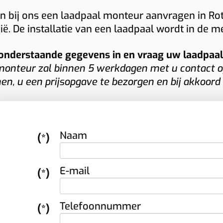
adpaal met geavanceerde functies.
 een
zakelijke laadpaal
bij u kost? Dan
n bij ons een laadpaal monteur aanvragen in Rot
nkzij onze jarenlange ervaring met
tvangt u van Plugnet snel een duidelijke
ië. De installatie van een laadpaal wordt in de 
rschillende merken garanderen wij een
 vrijblijvende offerte op maat.
otte installatie en een laadoplossing die
onderstaande gegevens in en vraag uw laadpaal i
rfect aansluit op uw wensen.
onteur zal binnen 5 werkdagen met u contact o
n, u een prijsopgave te bezorgen en bij akkoord
Naam
(*)
E-mail
(*)
Telefoonnummer
(*)