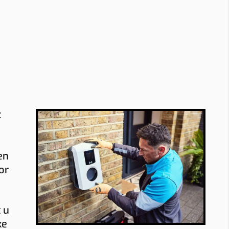
t
en
or
 u
ke