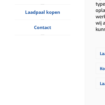
type
opla
Laadpaal kopen
werk
wij 
Contact
kun
La
E
Ko
ge
uw
D
La
vr
Ro
uw
fa
E
ve
me
in
ge