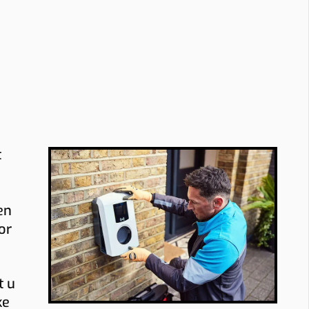
t
en
or
t u
ke