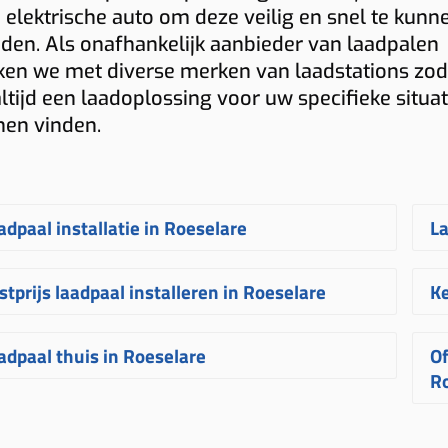
 elektrische auto om deze veilig en snel te kunn
den. Als onafhankelijk aanbieder van laadpalen
en we met diverse merken van laadstations zod
altijd een laadoplossing voor uw specifieke situat
nen vinden.
adpaal installatie in Roeselare
La
en
laadpaal laten installeren in Roeselare
O
stprijs laadpaal installeren in Roeselare
Ke
beurt bij Plugnet volledig op maat. Na
o
 aanvraag ontvangt u snel een
l
e
prijs voor een laadpaal installeren in
N
adpaal thuis in Roeselare
Of
ijblijvende
offerte
voor het
plaatsen van
v
eselare
hangt af van verschillende
R
R
 laadpaal
. Uw laadpunt wordt
of
ctoren. Denk aan de afstand tussen
v
en
laadpaal thuis in Roeselare
laat u best
rvolgens binnen enkele weken
i
terkast en laadpunt, het gekozen
ve
W
stalleren door een erkende specialist.
ïnstalleerd door een ervaren
uw