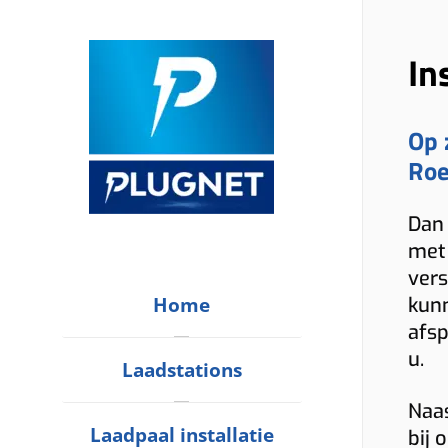
In
Op 
Roe
Dan 
met 
vers
Home
kunn
afsp
u.
Laadstations
Naas
Laadpaal installatie
bij 