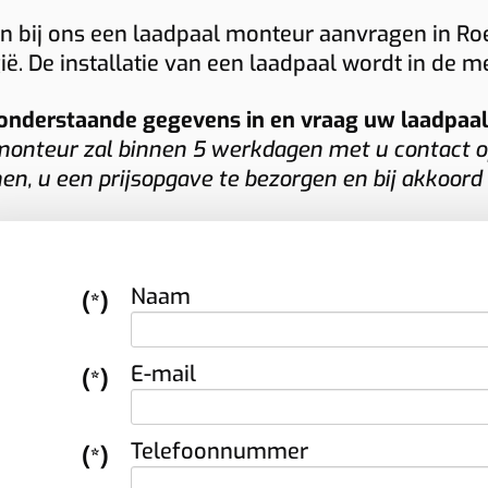
adpaal met geavanceerde functies.
 een
zakelijke laadpaal
bij u kost? Dan
n bij ons een laadpaal monteur aanvragen in Roe
nkzij onze jarenlange ervaring met
tvangt u van Plugnet snel een duidelijke
ië. De installatie van een laadpaal wordt in de 
rschillende merken garanderen wij een
 vrijblijvende offerte op maat.
otte installatie en een laadoplossing die
onderstaande gegevens in en vraag uw laadpaal i
rfect aansluit op uw wensen.
onteur zal binnen 5 werkdagen met u contact o
n, u een prijsopgave te bezorgen en bij akkoord
Naam
(*)
E-mail
(*)
Telefoonnummer
(*)