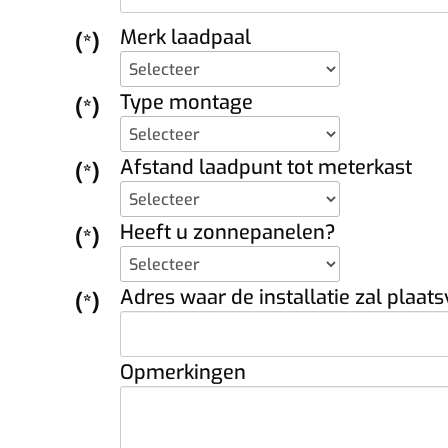
Merk laadpaal
(*)
Type montage
(*)
Afstand laadpunt tot meterkast
(*)
Heeft u zonnepanelen?
(*)
Adres waar de installatie zal plaat
(*)
Opmerkingen
paal die bij u past.