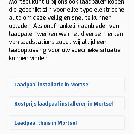
Mortsel kunt u bij ons ook laadpalen kopen
die geschikt zijn voor elke type elektrische
auto om deze veilig en snel te kunnen
opladen. Als onafhankelijk aanbieder van
laadpalen werken we met diverse merken
van laadstations zodat wij altijd een
laadoplossing voor uw specifieke situatie
kunnen vinden.
Laadpaal installatie in Mortsel
Een
laadpaal laten installeren in
Kostprijs laadpaal installeren in Mortsel
Mortsel
gebeurt bij Plugnet volledig
op maat. Na uw aanvraag ontvangt u
De
prijs voor een laadpaal
Laadpaal thuis in Mortsel
snel een vrijblijvende
offerte
voor het
installeren in Mortsel
hangt af van
plaatsen van uw laadpaal
. Uw