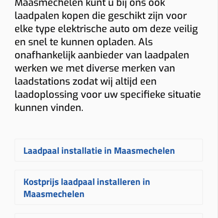
Maasmechelen kunt u bij ons ook
laadpalen kopen die geschikt zijn voor
elke type elektrische auto om deze veilig
en snel te kunnen opladen. Als
onafhankelijk aanbieder van laadpalen
werken we met diverse merken van
laadstations zodat wij altijd een
laadoplossing voor uw specifieke situatie
kunnen vinden.
Laadpaal installatie in Maasmechelen
Een
laadpaal laten installeren in
Kostprijs laadpaal installeren in
Maasmechelen
gebeurt bij Plugnet
Maasmechelen
volledig op maat. Na uw aanvraag
ontvangt u snel een vrijblijvende