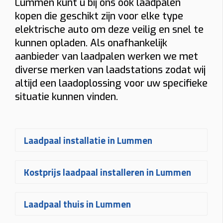
Lummen kunt u bij ons ook laadpalen
kopen die geschikt zijn voor elke type
elektrische auto om deze veilig en snel te
kunnen opladen. Als onafhankelijk
aanbieder van laadpalen werken we met
diverse merken van laadstations zodat wij
altijd een laadoplossing voor uw specifieke
situatie kunnen vinden.
Laadpaal installatie in Lummen
Een
laadpaal laten installeren in
Kostprijs laadpaal installeren in Lummen
Lummen
gebeurt bij Plugnet volledig
op maat. Na uw aanvraag ontvangt u
De
prijs voor een laadpaal
Laadpaal thuis in Lummen
snel een vrijblijvende
offerte
voor het
installeren in Lummen
hangt af van
plaatsen van uw laadpaal
. Uw