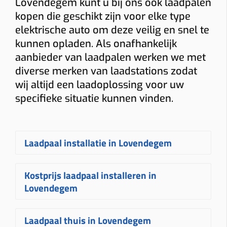
Lovendegem kunt u bij ons ook laadpalen
kopen die geschikt zijn voor elke type
elektrische auto om deze veilig en snel te
kunnen opladen. Als onafhankelijk
aanbieder van laadpalen werken we met
diverse merken van laadstations zodat
wij altijd een laadoplossing voor uw
specifieke situatie kunnen vinden.
Laadpaal installatie in Lovendegem
Een
laadpaal laten installeren in
Kostprijs laadpaal installeren in
Lovendegem
gebeurt bij Plugnet
Lovendegem
volledig op maat. Na uw aanvraag
ontvangt u snel een vrijblijvende
De
prijs voor een laadpaal installeren
Laadpaal thuis in Lovendegem
offerte
voor het
plaatsen van uw