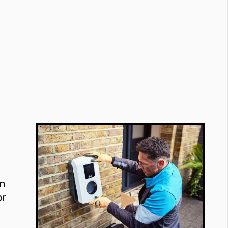
en
or