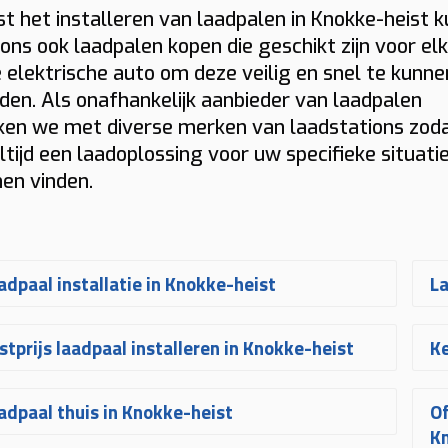
t het installeren van laadpalen in Knokke-heist k
j ons ook laadpalen kopen die geschikt zijn voor el
 elektrische auto om deze veilig en snel te kunne
den. Als onafhankelijk aanbieder van laadpalen
en we met diverse merken van laadstations zod
altijd een laadoplossing voor uw specifieke situati
en vinden.
adpaal installatie in Knokke-heist
La
en
laadpaal laten installeren in Knokke-
O
stprijs laadpaal installeren in Knokke-heist
Ke
ist
gebeurt bij Plugnet volledig op maat.
r
 uw aanvraag ontvangt u snel een
v
e
prijs voor een laadpaal installeren in
N
adpaal thuis in Knokke-heist
Of
ijblijvende
offerte
voor het
plaatsen van
v
okke-heist
hangt af van verschillende
K
K
 laadpaal
. Uw laadpunt wordt
of