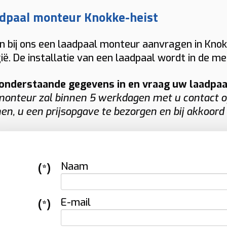
 een laadpaal voor thuis, een laadpunt bij
lt u exact weten wat een
laadpaal thuis
dpaal monteur Knokke-heist
 bedrijf of een slimme laadpaal met
 een
zakelijke laadpaal
bij u kost? Dan
avanceerde functies. Dankzij onze
tvangt u van Plugnet snel een duidelijke
n bij ons een laadpaal monteur aanvragen in Knok
renlange ervaring met verschillende
 vrijblijvende offerte op maat.
ië. De installatie van een laadpaal wordt in de 
rken garanderen wij een vlotte
stallatie en een laadoplossing die perfect
onderstaande gegevens in en vraag uw laadpaal 
nsluit op uw wensen.
onteur zal binnen 5 werkdagen met u contact o
n, u een prijsopgave te bezorgen en bij akkoord
Naam
(*)
E-mail
(*)