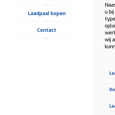
Naas
u bi
Laadpaal kopen
type
opla
Contact
werk
wij 
kunn
La
E
Ko
he
Na
D
La
vr
Kn
uw