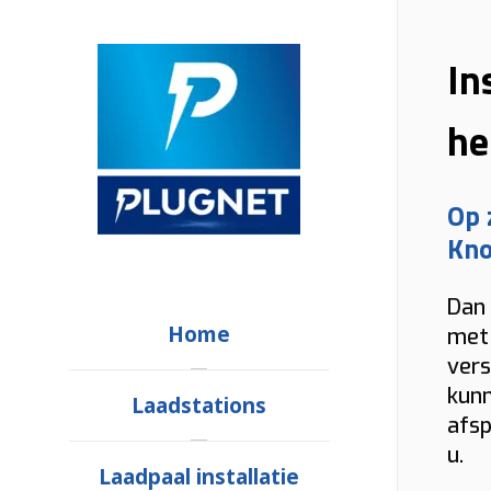
In
he
Op 
Kno
Dan 
Home
met 
vers
kunn
Laadstations
afsp
u.
Laadpaal installatie