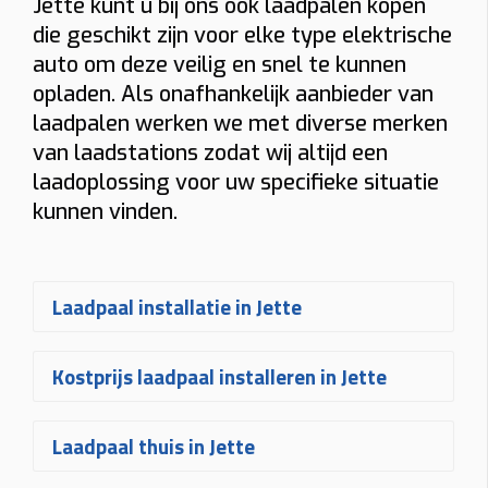
Jette kunt u bij ons ook laadpalen kopen
die geschikt zijn voor elke type elektrische
auto om deze veilig en snel te kunnen
opladen. Als onafhankelijk aanbieder van
laadpalen werken we met diverse merken
van laadstations zodat wij altijd een
laadoplossing voor uw specifieke situatie
kunnen vinden.
Laadpaal installatie in Jette
Een
laadpaal laten installeren in
Kostprijs laadpaal installeren in Jette
Jette
gebeurt bij Plugnet volledig op
maat. Na uw aanvraag ontvangt u
De
prijs voor een laadpaal
Laadpaal thuis in Jette
snel een vrijblijvende
offerte
voor het
installeren in Jette
hangt af van
plaatsen van uw laadpaal
. Uw