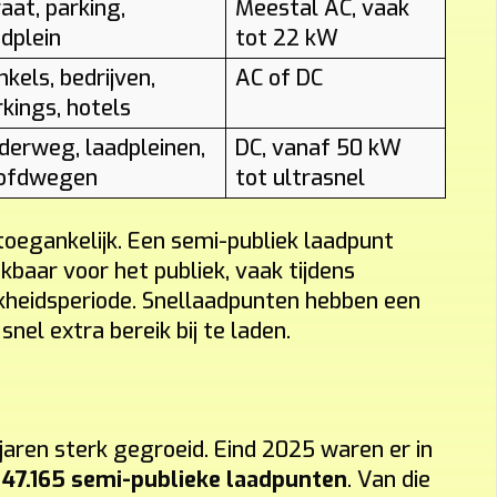
aat, parking,
Meestal AC, vaak
adplein
tot 22 kW
kels, bedrijven,
AC of DC
rkings, hotels
derweg, laadpleinen,
DC, vanaf 50 kW
ofdwegen
tot ultrasnel
toegankelijk. Een semi-publiek laadpunt
ikbaar voor het publiek, vaak tijdens
kheidsperiode. Snellaadpunten hebben een
el extra bereik bij te laden.
 jaren sterk gegroeid. Eind 2025 waren er in
n
47.165 semi-publieke laadpunten
. Van die