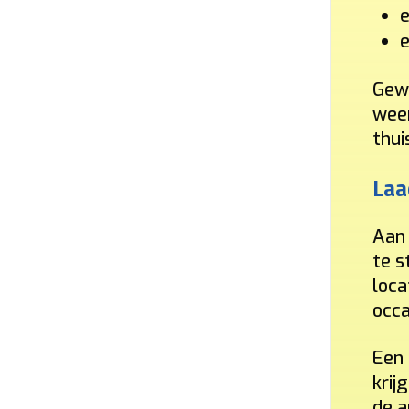
e
e
Gewo
weer
thui
Laa
Aan 
te s
loca
occa
Een 
krij
de a