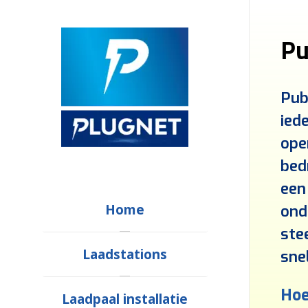
Pu
Pub
iede
ope
bed
een
Home
ond
ste
Laadstations
sne
Hoe
Laadpaal installatie