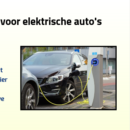
voor elektrische auto's
t
ier
we