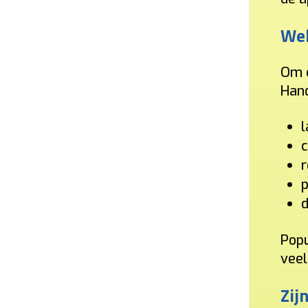
Wel
Om e
Hand
l
c
r
p
d
Popu
veel
Vraag uw vrijblijvende offerte op maat aan!
Zij
Doorgaans binnen 24 uur ontvangt u een voorstel met all-in prijs voor de laad