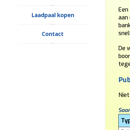
Een 
Laadpaal kopen
aan 
bank
snel
Contact
De w
boor
tege
Pub
Niet
Soor
Ty