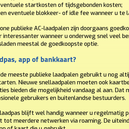
ventuele startkosten of tijdsgebonden kosten;
en eventuele blokkeer- of idle fee wanneer u te la
ne publieke AC-laadpalen zijn doorgaans goedkop
 interessanter wanneer u onderweg snel veel bereik
sladen meestal de goedkoopste optie.
dpas, app of bankkaart?
de meeste publieke laadpalen gebruikt u nog alti
tarten. Nieuwe snellaadpalen moeten ook kaartb
ties bieden die mogelijkheid vandaag al aan. Dat 
sionele gebruikers en buitenlandse bestuurders.
laadpas blijft wel handig wanneer u regelmatig 
gt tot meerdere netwerken via roaming. De uiteind
pp of kaart die u gebruikt.