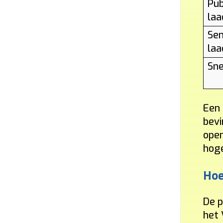
Pub
laa
Sem
laa
Sne
Een 
bevi
open
hoge
Hoe
De p
het