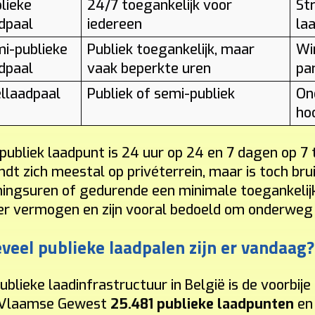
lieke
24/7 toegankelijk voor
Str
dpaal
iedereen
la
i-publieke
Publiek toegankelijk, maar
Win
dpaal
vaak beperkte uren
pa
llaadpaal
Publiek of semi-publiek
On
ho
publiek laadpunt is 24 uur op 24 en 7 dagen op 7 
ndt zich meestal op privéterrein, maar is toch bru
ingsuren of gedurende een minimale toegankelij
r vermogen en zijn vooral bedoeld om onderweg sn
veel publieke laadpalen zijn er vandaag?
ublieke laadinfrastructuur in België is de voorbije
 Vlaamse Gewest
25.481 publieke laadpunten
e