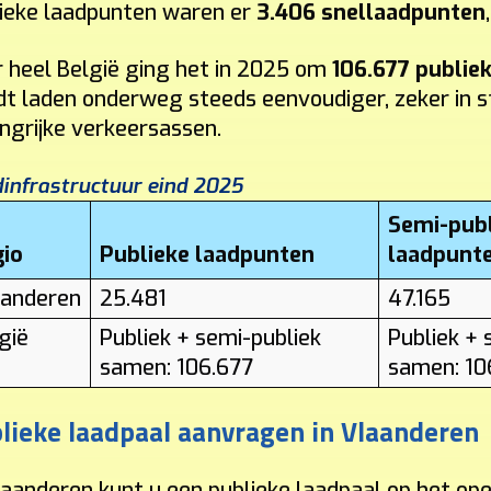
ieke laadpunten waren er
3.406 snellaadpunten
 heel België ging het in 2025 om
106.677 publie
t laden onderweg steeds eenvoudiger, zeker in st
ngrijke verkeersassen.
infrastructuur eind 2025
Semi-pub
gio
Publieke laadpunten
laadpunt
aanderen
25.481
47.165
gië
Publiek + semi-publiek
Publiek + 
samen: 106.677
samen: 10
lieke laadpaal aanvragen in Vlaanderen
laanderen kunt u een publieke laadpaal op het op