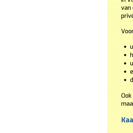
van 
priv
Voor
u
h
u
e
d
Ook 
maar
Kaa