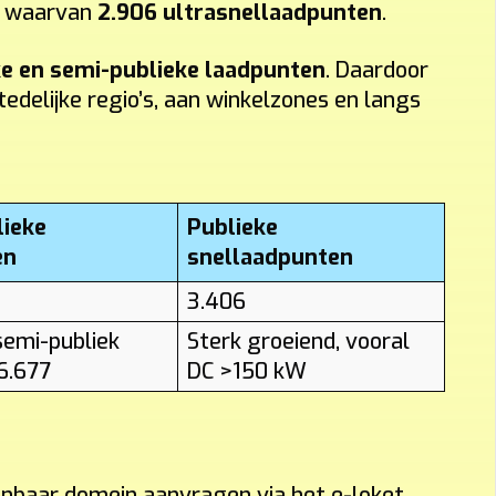
, waarvan
2.906 ultrasnellaadpunten
.
ke en semi-publieke laadpunten
. Daardoor
edelijke regio’s, aan winkelzones en langs
lieke
Publieke
en
snellaadpunten
3.406
semi-publiek
Sterk groeiend, vooral
6.677
DC >150 kW
enbaar domein aanvragen via het e-loket