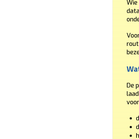
Wie 
data
onde
Voor
rout
beze
Wat
De p
laad
voor
d
d
h