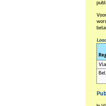
publ
Voor
word
bela
Laad
Re
Vl
Bel
Pub
In V