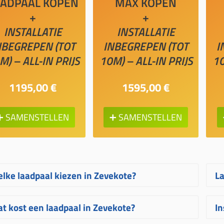
AADPAAL KOPEN
MAX KOPEN
+
+
INSTALLATIE
INSTALLATIE
NBEGREPEN (TOT
INBEGREPEN (TOT
I
M) – ALL-IN PRIJS
10M) – ALL-IN PRIJS
10
1195,00 €
1595,00 €
➕ SAMENSTELLEN
➕ SAMENSTELLEN
lke laadpaal kiezen in Zevekote?
La
lke laadpaal in Zevekote het best bij u
T
t kost een laadpaal in Zevekote?
In
st, hangt af van uw wagen, uw
e