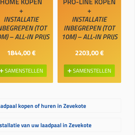
HOME KOPEN
PRO-LINE KOPEN
+
+
INSTALLATIE
INSTALLATIE
NBEGREPEN (TOT
INBEGREPEN (TOT
M) – ALL-IN PRIJS
10M) – ALL-IN PRIJS
1844,00 €
2203,00 €
➕ SAMENSTELLEN
➕ SAMENSTELLEN
adpaal kopen of huren in Zevekote
wijfelt u tussen het kopen of huren van
stallatie van uw laadpaal in Zevekote
en laadpaal in Zevekote? Kopen is