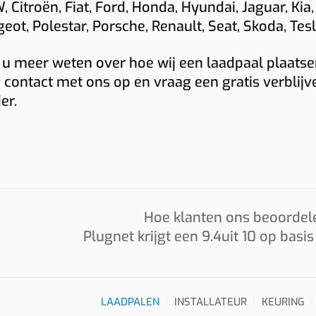
 Citroën, Fiat, Ford, Honda, Hyundai, Jaguar, Kia,
eot, Polestar, Porsche, Renault, Seat, Skoda, Te
Foto’s
 u meer weten over hoe wij een laadpaal plaatsen
Graag foto’s van uw verdeelkast, de plaats waar de laadp
 contact met ons op en vraag een gratis verblijv
en eventueel het kabeltraject. Sleep hierheen of
er.
kies
t
(max 6 × 8 MB, jpg/png/webp/pdf)
 MID-meter
Ik ga akkoord dat Plugnet mij mag contacteren i.v.m. mijn
Offerte per e-mail
WhatsApp met calculati
Hoe klanten ons beoordel
Prijzen zijn indicatief en afhankelijk van plaatsbezoek/techni
Plugnet krijgt een
9.4
uit 10 op basi
situatie. Offerte = vrijblijvend.
LAADPALEN
INSTALLATEUR
KEURING