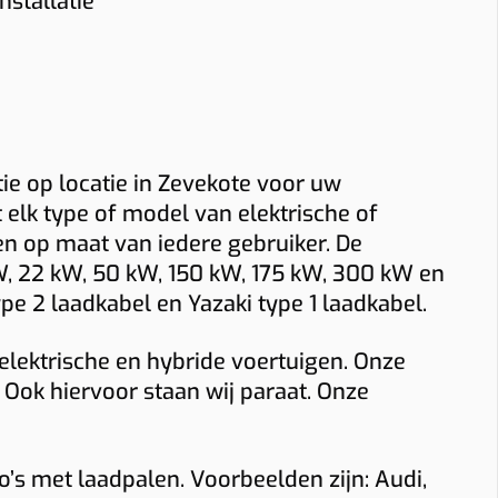
euring? Bekijk dan onze pagina over
stallatie
lugnet denkt met u mee, zodat u niet
 blijft uw laadpaal klaar voor dagelijks
adpaal installateur in Zevekote
.
lleen technisch maar ook economisch de
bruik, zowel thuis als op het werk.
iste laadoplossing kiest.
tie op locatie in Zevekote voor uw
 elk type of model van elektrische of
 en op maat van iedere gebruiker. De
kW, 22 kW, 50 kW, 150 kW, 175 kW, 300 kW en
e 2 laadkabel en Yazaki type 1 laadkabel.
elektrische en hybride voertuigen. Onze
. Ook hiervoor staan wij paraat. Onze
’s met laadpalen. Voorbeelden zijn: Audi,