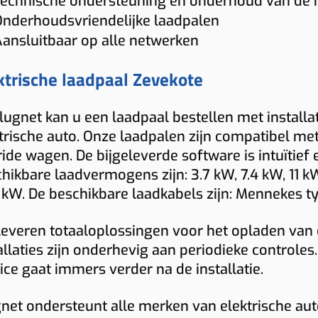
k
echnische ondersteuning en onderhoud van de in
P
tsluitend afhankelijk te zijn van publieke
lossing die technisch klopt en klaar is
Zo
kijken we daarnaast ook laadbeheer,
lt u een duidelijke richtprijs voor uw
la
nderhoudsvriendelijke laadpalen
a
adinfrastructuur.
or dagelijks gebruik.
ge
egangscontrole, rapportering en het
ning of bedrijf? Dan bekijken wij graag
ansluitbaar op alle netwerken
Indicatieve totaalprijs
ju
ntal voertuigen dat tegelijk moet kunnen
lke laadoplossing technisch en
ijfelt u tussen publiek laden en een
€ 1543 – € 1774
den.
(incl. 6% btw)
ktrische laadpaal Zevekote
dgettair het beste past.
gen laadpaal in Zevekote? Dan helpen wij
Toestel: € 882
graag om de beste keuze te maken op
Installatie + materiaal: € 350 • Load balancing: € 87
 krijgt u geen standaardoplossing, maar
Keuring: € 165
Plugnet kan u een laadpaal bestellen met installa
sis van uw rijprofiel en locatie.
n laadpaal die echt aansluit op uw
trische auto. Onze laadpalen zijn compatibel met
Naam
bruikssituatie in Zevekote.
ide wagen. De bijgeleverde software is intuïtief
hikbare laadvermogens zijn: 3.7 kW, 7.4 kW, 11 
kW. De beschikbare laadkabels zijn: Mennekes typ
E-mail
leveren totaaloplossingen voor het opladen van 
allaties zijn onderhevig aan periodieke controles
Telefoon
ice gaat immers verder na de installatie.
Installatieadres
net ondersteunt alle merken van elektrische auto