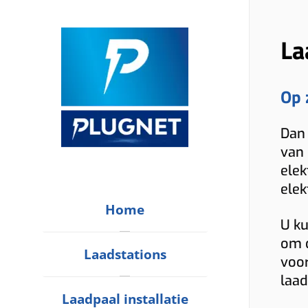
La
Op 
Dan 
van 
elek
elek
Home
U ku
om d
Laadstations
voor
laad
Laadpaal installatie