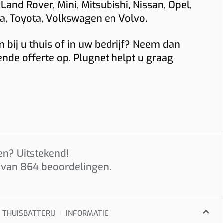
 Land Rover, Mini, Mitsubishi, Nissan, Opel,
sla, Toyota, Volkswagen en Volvo.
 bij u thuis of in uw bedrijf? Neem dan
aal komt
ende offerte op. Plugnet helpt u graag
 aanvraag.
e
en? Uitstekend!
sche
s van
864
beoordelingen.
THUISBATTERIJ
INFORMATIE