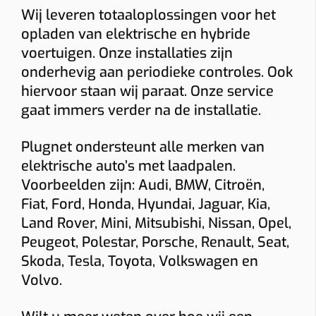
Wij leveren totaaloplossingen voor het
Bidirectioneel
22 kW
opladen van elektrische en hybride
voertuigen. Onze installaties zijn
Indicatieve totaalprijs
onderhevig aan periodieke controles. Ook
€ 1543 – € 1774
hiervoor staan wij paraat. Onze service
(incl. 6% btw)
gaat immers verder na de installatie.
Toestel: € 882
Installatie + materiaal: € 350 • Load balancing: € 87
Keuring: € 165
Plugnet ondersteunt alle merken van
Naam
elektrische auto’s met laadpalen.
Voorbeelden zijn: Audi, BMW, Citroën,
Fiat, Ford, Honda, Hyundai, Jaguar, Kia,
E-mail
Land Rover, Mini, Mitsubishi, Nissan, Opel,
Peugeot, Polestar, Porsche, Renault, Seat,
Skoda, Tesla, Toyota, Volkswagen en
Telefoon
Volvo.