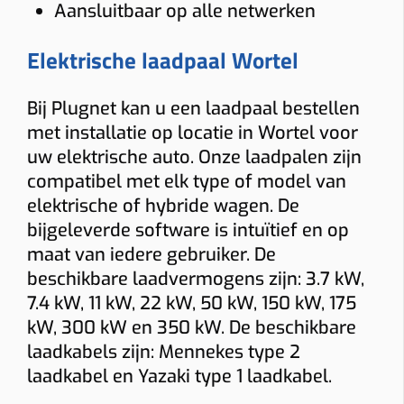
Aansluitbaar op alle netwerken
Load balancing
Elektrische laadpaal Wortel
Ja
Nee
Voorkomt dat de hoofdzekering uitvalt.
Bij Plugnet kan u een laadpaal bestellen
Meter
met installatie op locatie in Wortel voor
uw elektrische auto. Onze laadpalen zijn
Digitale meter
Analoge meter
compatibel met elk type of model van
BTW thuis
elektrische of hybride wagen. De
bijgeleverde software is intuïtief en op
Woning ≥10 jaar (6% btw)
Nieuwere woning (21% btw)
maat van iedere gebruiker. De
Alleen bij “Thuis”.
beschikbare laadvermogens zijn: 3.7 kW,
Gewenste functies (meerdere mogelijk)
7.4 kW, 11 kW, 22 kW, 50 kW, 150 kW, 175
Solar laden
Dynamische tarieven laden
Vaste kabel
kW, 300 kW en 350 kW. De beschikbare
laadkabels zijn: Mennekes type 2
Socket
Smart charging
Mobiele app
laadkabel en Yazaki type 1 laadkabel.
Laadpas (RFID)
Ingebouwde MID-meter