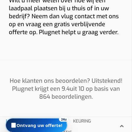
Wilt u meer weten over hoe wij een
Installatieadres
laadpaal plaatsen bij u thuis of in uw
bedrijf? Neem dan vlug contact met ons
op en vraag een gratis verblijvende
Foto’s
offerte op. Plugnet helpt u graag verder.
Graag foto’s van uw verdeelkast, de plaats waar de
laadpaal komt en eventueel het kabeltraject. Sleep
hierheen of
kies
(max 6 × 8 MB, jpg/png/webp/pdf)
Hoe klanten ons beoordelen? Uitstekend!
Ik ga akkoord dat Plugnet mij mag contacteren i.v.m. mijn
Plugnet krijgt een
9.4
uit 10 op basis van
aanvraag.
864
beoordelingen.
Offerte per e-mail
WhatsApp met calculatie
Prijzen zijn indicatief en afhankelijk van plaatsbezoek/technische
24u
LAADPALEN
INSTALLATEUR
KEURING
situatie. Offerte = vrijblijvend.
Ontvang uw offerte!