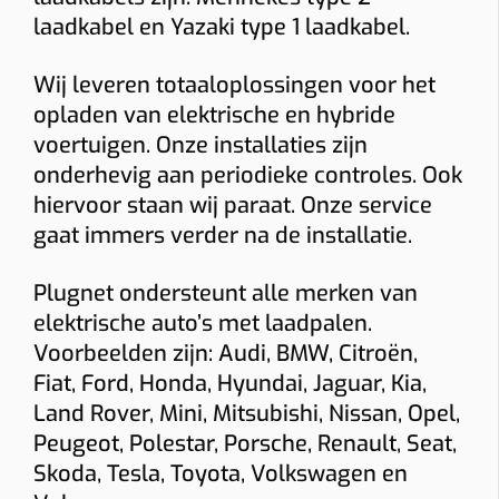
Socket
Smart charging
Mobiele app
laadkabel en Yazaki type 1 laadkabel.
Laadpas (RFID)
Ingebouwde MID-meter
Wij leveren totaaloplossingen voor het
Bidirectioneel
22 kW
opladen van elektrische en hybride
voertuigen. Onze installaties zijn
Indicatieve totaalprijs
onderhevig aan periodieke controles. Ook
€ 1543 – € 1774
hiervoor staan wij paraat. Onze service
(incl. 6% btw)
gaat immers verder na de installatie.
Toestel: € 882
Installatie + materiaal: € 350 • Load balancing: € 87
Keuring: € 165
Plugnet ondersteunt alle merken van
Naam
elektrische auto’s met laadpalen.
Voorbeelden zijn: Audi, BMW, Citroën,
Fiat, Ford, Honda, Hyundai, Jaguar, Kia,
E-mail
Land Rover, Mini, Mitsubishi, Nissan, Opel,
Peugeot, Polestar, Porsche, Renault, Seat,
Skoda, Tesla, Toyota, Volkswagen en
Telefoon