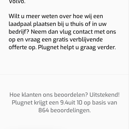
Volvo.
Wilt u meer weten over hoe wij een
Installatieadres
laadpaal plaatsen bij u thuis of in uw
bedrijf? Neem dan vlug contact met ons
op en vraag een gratis verblijvende
Foto’s
offerte op. Plugnet helpt u graag verder.
Graag foto’s van uw verdeelkast, de plaats waar de
laadpaal komt en eventueel het kabeltraject. Sleep
hierheen of
kies
(max 6 × 8 MB, jpg/png/webp/pdf)
Hoe klanten ons beoordelen? Uitstekend!
Ik ga akkoord dat Plugnet mij mag contacteren i.v.m. mijn
Plugnet krijgt een
9.4
uit 10 op basis van
aanvraag.
864
beoordelingen.
Offerte per e-mail
WhatsApp met calculatie