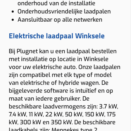
onderhoud van de installatie
Afstand verdeelkast → laadpunt
Onderhoudsvriendelijke laadpalen
≤ 5 m
5–10 m
10–15 m
> 15 m tot 20 m
Aansluitbaar op alle netwerken
Load balancing
Elektrische laadpaal Winksele
Ja
Nee
Voorkomt dat de hoofdzekering uitvalt.
Bij Plugnet kan u een laadpaal bestellen
Meter
met installatie op locatie in Winksele
voor uw elektrische auto. Onze laadpalen
Digitale meter
Analoge meter
zijn compatibel met elk type of model
BTW thuis
van elektrische of hybride wagen. De
bijgeleverde software is intuïtief en op
Woning ≥10 jaar (6% btw)
Nieuwere woning (21% btw)
maat van iedere gebruiker. De
Alleen bij “Thuis”.
beschikbare laadvermogens zijn: 3.7 kW,
Gewenste functies (meerdere mogelijk)
7.4 kW, 11 kW, 22 kW, 50 kW, 150 kW, 175
Solar laden
Dynamische tarieven laden
Vaste kabel
kW, 300 kW en 350 kW. De beschikbare
laadkabels zijn: Mennekes type 2