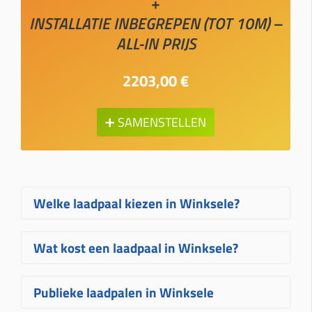
+
INSTALLATIE INBEGREPEN (TOT 10M) –
ALL-IN PRIJS
2203,00 €
➕ SAMENSTELLEN
Welke laadpaal kiezen in Winksele?
Welke laadpaal in Winksele het best
Wat kost een laadpaal in Winksele?
bij u past, hangt af van uw wagen, uw
elektrische aansluiting en hoe vaak u
De prijs van een laadpaal in Winksele
Publieke laadpalen in Winksele
laadt. Voor de meeste woningen zijn
hangt af van het gekozen toestel, het