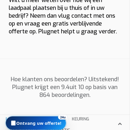
Wilt u meer weten over hoe wij een
Installatieadres
laadpaal plaatsen bij u thuis of in uw
bedrijf? Neem dan vlug contact met ons
op en vraag een gratis verblijvende
Foto’s
offerte op. Plugnet helpt u graag verder.
Graag foto’s van uw verdeelkast, de plaats waar de
laadpaal komt en eventueel het kabeltraject. Sleep
hierheen of
kies
(max 6 × 8 MB, jpg/png/webp/pdf)
Hoe klanten ons beoordelen? Uitstekend!
Ik ga akkoord dat Plugnet mij mag contacteren i.v.m. mijn
Plugnet krijgt een
9.4
uit 10 op basis van
aanvraag.
864
beoordelingen.
Offerte per e-mail
WhatsApp met calculatie
Prijzen zijn indicatief en afhankelijk van plaatsbezoek/technische
24u
LAADPALEN
INSTALLATEUR
KEURING
situatie. Offerte = vrijblijvend.
Ontvang uw offerte!