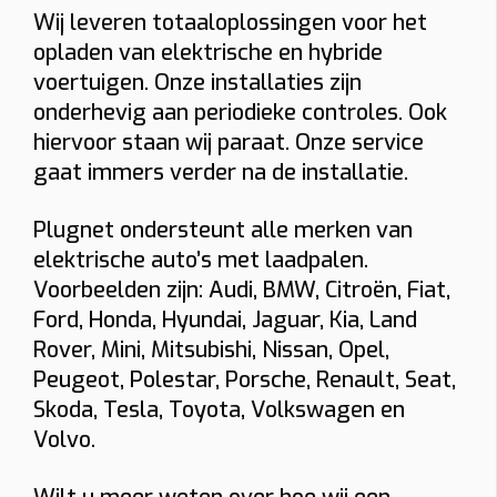
Wij leveren totaaloplossingen voor het
Bidirectioneel
22 kW
opladen van elektrische en hybride
voertuigen. Onze installaties zijn
Indicatieve totaalprijs
onderhevig aan periodieke controles. Ook
€ 1543 – € 1774
hiervoor staan wij paraat. Onze service
(incl. 6% btw)
gaat immers verder na de installatie.
Toestel: € 882
Installatie + materiaal: € 350 • Load balancing: € 87
Keuring: € 165
Plugnet ondersteunt alle merken van
Naam
elektrische auto’s met laadpalen.
Voorbeelden zijn: Audi, BMW, Citroën, Fiat,
Ford, Honda, Hyundai, Jaguar, Kia, Land
E-mail
Rover, Mini, Mitsubishi, Nissan, Opel,
Peugeot, Polestar, Porsche, Renault, Seat,
Skoda, Tesla, Toyota, Volkswagen en
Telefoon
Volvo.