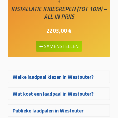
+
INSTALLATIE INBEGREPEN (TOT 10M) –
ALL-IN PRIJS
2203,00 €
➕ SAMENSTELLEN
Welke laadpaal kiezen in Westouter?
Welke laadpaal in Westouter het best
Wat kost een laadpaal in Westouter?
bij u past, hangt af van uw wagen, uw
elektrische aansluiting en hoe vaak u
De prijs van een laadpaal in Westouter
Publieke laadpalen in Westouter
laadt. Voor de meeste woningen zijn
hangt af van het gekozen toestel, het