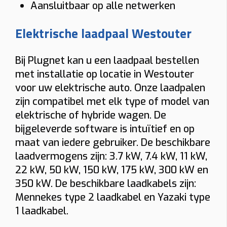
Aansluitbaar op alle netwerken
Load balancing
Elektrische laadpaal Westouter
Ja
Nee
Voorkomt dat de hoofdzekering uitvalt.
Bij Plugnet kan u een laadpaal bestellen
Meter
met installatie op locatie in Westouter
voor uw elektrische auto. Onze laadpalen
Digitale meter
Analoge meter
zijn compatibel met elk type of model van
BTW thuis
elektrische of hybride wagen. De
bijgeleverde software is intuïtief en op
Woning ≥10 jaar (6% btw)
Nieuwere woning (21% btw)
maat van iedere gebruiker. De beschikbare
Alleen bij “Thuis”.
laadvermogens zijn: 3.7 kW, 7.4 kW, 11 kW,
Gewenste functies (meerdere mogelijk)
22 kW, 50 kW, 150 kW, 175 kW, 300 kW en
Solar laden
Dynamische tarieven laden
Vaste kabel
350 kW. De beschikbare laadkabels zijn:
Mennekes type 2 laadkabel en Yazaki type
Socket
Smart charging
Mobiele app
1 laadkabel.
Laadpas (RFID)
Ingebouwde MID-meter