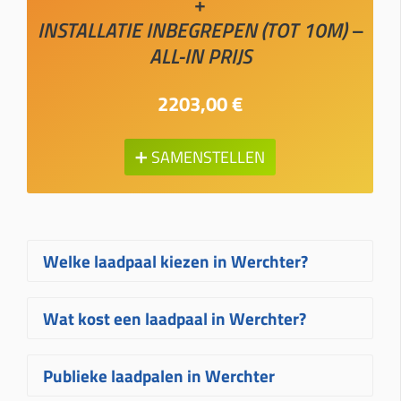
+
INSTALLATIE INBEGREPEN (TOT 10M) –
ALL-IN PRIJS
2203,00 €
➕ SAMENSTELLEN
Welke laadpaal kiezen in Werchter?
Welke laadpaal in Werchter het best
Wat kost een laadpaal in Werchter?
bij u past, hangt af van uw wagen, uw
elektrische aansluiting en hoe vaak u
De prijs van een laadpaal in Werchter
Publieke laadpalen in Werchter
laadt. Voor de meeste woningen zijn
hangt af van het gekozen toestel, het