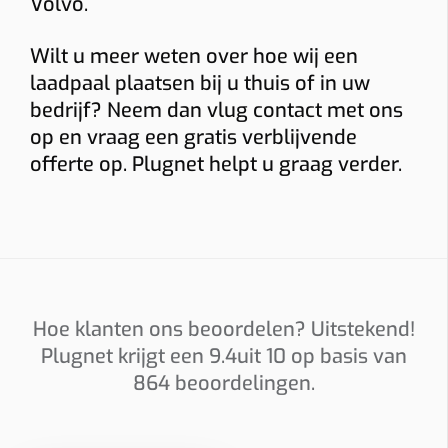
Volvo.
Wilt u meer weten over hoe wij een
Installatieadres
laadpaal plaatsen bij u thuis of in uw
bedrijf? Neem dan vlug contact met ons
op en vraag een gratis verblijvende
Foto’s
offerte op. Plugnet helpt u graag verder.
Graag foto’s van uw verdeelkast, de plaats waar de
laadpaal komt en eventueel het kabeltraject. Sleep
hierheen of
kies
(max 6 × 8 MB, jpg/png/webp/pdf)
Hoe klanten ons beoordelen? Uitstekend!
Ik ga akkoord dat Plugnet mij mag contacteren i.v.m. mijn
Plugnet krijgt een
9.4
uit 10 op basis van
aanvraag.
864
beoordelingen.
Offerte per e-mail
WhatsApp met calculatie