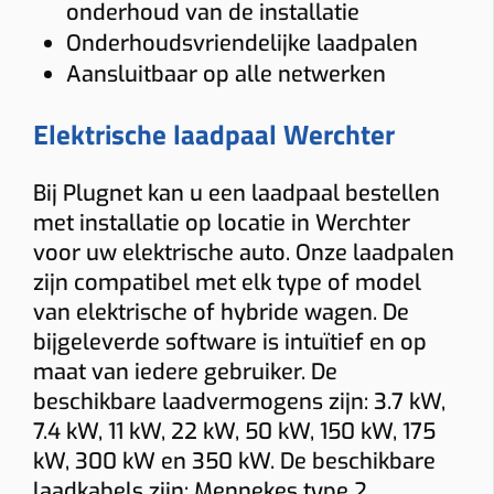
onderhoud van de installatie
Afstand verdeelkast → laadpunt
Onderhoudsvriendelijke laadpalen
≤ 5 m
5–10 m
10–15 m
> 15 m tot 20 m
Aansluitbaar op alle netwerken
Load balancing
Elektrische laadpaal Werchter
Ja
Nee
Voorkomt dat de hoofdzekering uitvalt.
Bij Plugnet kan u een laadpaal bestellen
Meter
met installatie op locatie in Werchter
voor uw elektrische auto. Onze laadpalen
Digitale meter
Analoge meter
zijn compatibel met elk type of model
BTW thuis
van elektrische of hybride wagen. De
bijgeleverde software is intuïtief en op
Woning ≥10 jaar (6% btw)
Nieuwere woning (21% btw)
maat van iedere gebruiker. De
Alleen bij “Thuis”.
beschikbare laadvermogens zijn: 3.7 kW,
Gewenste functies (meerdere mogelijk)
7.4 kW, 11 kW, 22 kW, 50 kW, 150 kW, 175
Solar laden
Dynamische tarieven laden
Vaste kabel
kW, 300 kW en 350 kW. De beschikbare
laadkabels zijn: Mennekes type 2