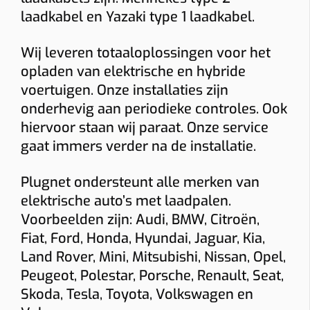
Socket
Smart charging
Mobiele app
laadkabel en Yazaki type 1 laadkabel.
Laadpas (RFID)
Ingebouwde MID-meter
Wij leveren totaaloplossingen voor het
Bidirectioneel
22 kW
opladen van elektrische en hybride
voertuigen. Onze installaties zijn
Indicatieve totaalprijs
onderhevig aan periodieke controles. Ook
€ 1543 – € 1774
hiervoor staan wij paraat. Onze service
(incl. 6% btw)
gaat immers verder na de installatie.
Toestel: € 882
Installatie + materiaal: € 350 • Load balancing: € 87
Keuring: € 165
Plugnet ondersteunt alle merken van
Naam
elektrische auto’s met laadpalen.
Voorbeelden zijn: Audi, BMW, Citroën,
Fiat, Ford, Honda, Hyundai, Jaguar, Kia,
E-mail
Land Rover, Mini, Mitsubishi, Nissan, Opel,
Peugeot, Polestar, Porsche, Renault, Seat,
Skoda, Tesla, Toyota, Volkswagen en
Telefoon