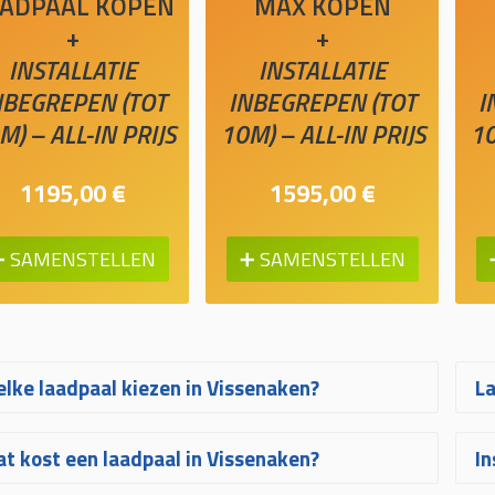
ADPAAL KOPEN
MAX KOPEN
+
+
INSTALLATIE
INSTALLATIE
NBEGREPEN (TOT
INBEGREPEN (TOT
I
M) – ALL-IN PRIJS
10M) – ALL-IN PRIJS
10
1195,00 €
1595,00 €
➕ SAMENSTELLEN
➕ SAMENSTELLEN
lke laadpaal kiezen in Vissenaken?
La
lke laadpaal in Vissenaken het best bij u
Tw
t kost een laadpaal in Vissenaken?
In
st, hangt af van uw wagen, uw
ee