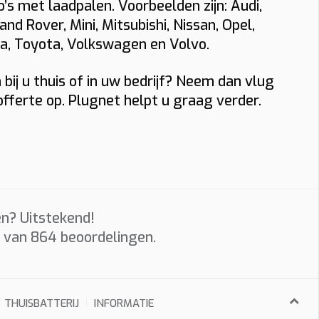
s met laadpalen. Voorbeelden zijn: Audi,
and Rover, Mini, Mitsubishi, Nissan, Opel,
la, Toyota, Volkswagen en Volvo.
aal komt
bij u thuis of in uw bedrijf? Neem dan vlug
fferte op. Plugnet helpt u graag verder.
 aanvraag.
e
n? Uitstekend!
sche
s van
864
beoordelingen.
THUISBATTERIJ
INFORMATIE