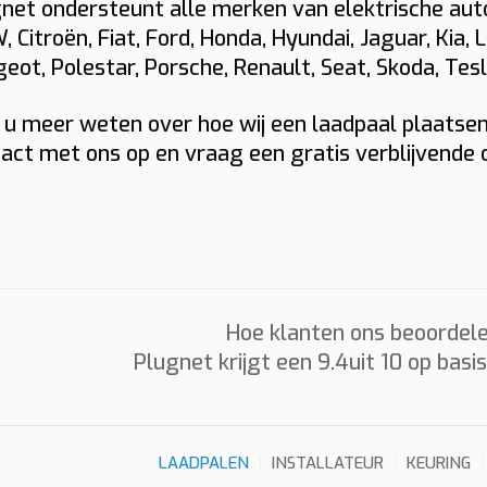
net ondersteunt alle merken van elektrische auto’
 Citroën, Fiat, Ford, Honda, Hyundai, Jaguar, Kia, L
Foto’s
eot, Polestar, Porsche, Renault, Seat, Skoda, Tes
Graag foto’s van uw verdeelkast, de plaats waar de laadp
 u meer weten over hoe wij een laadpaal plaatsen 
en eventueel het kabeltraject. Sleep hierheen of
act met ons op en vraag een gratis verblijvende o
kies
t
(max 6 × 8 MB, jpg/png/webp/pdf)
 MID-meter
Ik ga akkoord dat Plugnet mij mag contacteren i.v.m. mijn
Offerte per e-mail
WhatsApp met calculati
Hoe klanten ons beoordele
Prijzen zijn indicatief en afhankelijk van plaatsbezoek/techni
Plugnet krijgt een
9.4
uit 10 op basi
situatie. Offerte = vrijblijvend.
LAADPALEN
INSTALLATEUR
KEURING