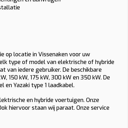
uring? Bekijk dan onze pagina over
lugnet denkt met u mee, zodat u niet
tallatie
adpaal installateur in Vissenaken
.
lleen technisch maar ook economisch de
 blijft uw laadpaal klaar voor dagelijks
iste laadoplossing kiest.
bruik, zowel thuis als op het werk.
ie op locatie in Vissenaken voor uw
elk type of model van elektrische of hybride
at van iedere gebruiker. De beschikbare
0 kW, 150 kW, 175 kW, 300 kW en 350 kW. De
l en Yazaki type 1 laadkabel.
lektrische en hybride voertuigen. Onze
 Ook hiervoor staan wij paraat. Onze service