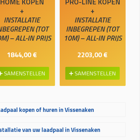
HOME KOPEN
PRO-LINE KOPEN
+
+
INSTALLATIE
INSTALLATIE
NBEGREPEN (TOT
INBEGREPEN (TOT
M) – ALL-IN PRIJS
10M) – ALL-IN PRIJS
1844,00 €
2203,00 €
➕ SAMENSTELLEN
➕ SAMENSTELLEN
adpaal kopen of huren in Vissenaken
ijfelt u tussen het kopen of huren van
stallatie van uw laadpaal in Vissenaken
n laadpaal in Vissenaken? Kopen is