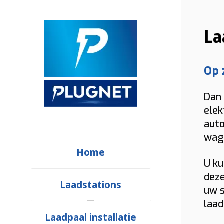
La
Op 
Dan 
elek
auto
wag
Home
U ku
deze
Laadstations
uw s
laad
Laadpaal installatie