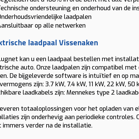
ke
ar naar de volledige oplossing.
P
tsluitend afhankelijk te zijn van publieke
n oplossing die technisch klopt en klaar is
kijken we daarnaast ook laadbeheer,
echnische ondersteuning en onderhoud van de ins
la
a
adinfrastructuur.
or dagelijks gebruik.
Zo
egangscontrole, rapportering en het
lt u een duidelijke richtprijs voor uw
nderhoudsvriendelijke laadpalen
Indicatieve totaalprijs
ju
ge
ntal voertuigen dat tegelijk moet kunnen
ning of bedrijf? Dan bekijken wij graag
ansluitbaar op alle netwerken
ijfelt u tussen publiek laden en een eigen
€ 1543 – € 1774
(incl. 6% btw)
den.
lke laadoplossing technisch en
adpaal in Vissenaken? Dan helpen wij u
Toestel: € 882
ktrische laadpaal Vissenaken
dgettair het beste past.
aag om de beste keuze te maken op basis
Installatie + materiaal: € 350 • Load balancing: € 87
 krijgt u geen standaardoplossing, maar
Keuring: € 165
n uw rijprofiel en locatie.
n laadpaal die echt aansluit op uw
Plugnet kan u een laadpaal bestellen met installat
Naam
bruikssituatie in Vissenaken.
trische auto. Onze laadpalen zijn compatibel met 
n. De bijgeleverde software is intuïtief en op ma
vermogens zijn: 3.7 kW, 7.4 kW, 11 kW, 22 kW, 5
E-mail
hikbare laadkabels zijn: Mennekes type 2 laadkabe
leveren totaaloplossingen voor het opladen van e
Telefoon
allaties zijn onderhevig aan periodieke controles.
 immers verder na de installatie.
Installatieadres