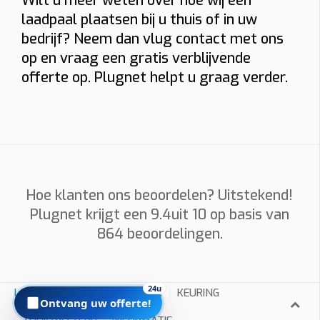
Wilt u meer weten over hoe wij een
Installatieadres
laadpaal plaatsen bij u thuis of in uw
bedrijf? Neem dan vlug contact met ons
op en vraag een gratis verblijvende
Foto’s
offerte op. Plugnet helpt u graag verder.
Graag foto’s van uw verdeelkast, de plaats waar de
laadpaal komt en eventueel het kabeltraject. Sleep
hierheen of
kies
(max 6 × 8 MB, jpg/png/webp/pdf)
Hoe klanten ons beoordelen? Uitstekend!
Ik ga akkoord dat Plugnet mij mag contacteren i.v.m. mijn
Plugnet krijgt een
9.4
uit 10 op basis van
aanvraag.
864
beoordelingen.
Offerte per e-mail
WhatsApp met calculatie
Prijzen zijn indicatief en afhankelijk van plaatsbezoek/technische
24u
LAADPALEN
INSTALLATEUR
KEURING
situatie. Offerte = vrijblijvend.
Ontvang uw offerte!