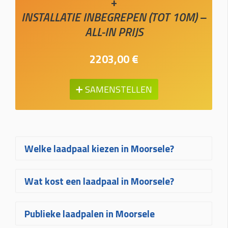
+
INSTALLATIE INBEGREPEN (TOT 10M) –
ALL-IN PRIJS
2203,00 €
➕ SAMENSTELLEN
Welke laadpaal kiezen in Moorsele?
Welke laadpaal in Moorsele het best
Wat kost een laadpaal in Moorsele?
bij u past, hangt af van uw wagen, uw
elektrische aansluiting en hoe vaak u
De prijs van een laadpaal in Moorsele
Publieke laadpalen in Moorsele
laadt. Voor de meeste woningen zijn
hangt af van het gekozen toestel, het