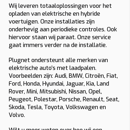
Wij leveren totaaloplossingen voor het
Bidirectioneel
22 kW
opladen van elektrische en hybride
voertuigen. Onze installaties zijn
Indicatieve totaalprijs
onderhevig aan periodieke controles. Ook
€ 1543 – € 1774
hiervoor staan wij paraat. Onze service
(incl. 6% btw)
gaat immers verder na de installatie.
Toestel: € 882
Installatie + materiaal: € 350 • Load balancing: € 87
Keuring: € 165
Plugnet ondersteunt alle merken van
Naam
elektrische auto’s met laadpalen.
Voorbeelden zijn: Audi, BMW, Citroën, Fiat,
Ford, Honda, Hyundai, Jaguar, Kia, Land
E-mail
Rover, Mini, Mitsubishi, Nissan, Opel,
Peugeot, Polestar, Porsche, Renault, Seat,
Skoda, Tesla, Toyota, Volkswagen en
Telefoon
Volvo.