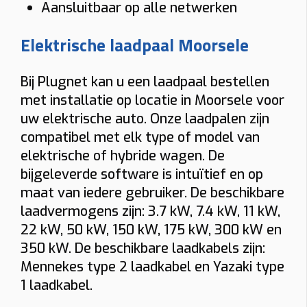
Aansluitbaar op alle netwerken
Load balancing
Elektrische laadpaal Moorsele
Ja
Nee
Voorkomt dat de hoofdzekering uitvalt.
Bij Plugnet kan u een laadpaal bestellen
Meter
met installatie op locatie in Moorsele voor
uw elektrische auto. Onze laadpalen zijn
Digitale meter
Analoge meter
compatibel met elk type of model van
BTW thuis
elektrische of hybride wagen. De
bijgeleverde software is intuïtief en op
Woning ≥10 jaar (6% btw)
Nieuwere woning (21% btw)
maat van iedere gebruiker. De beschikbare
Alleen bij “Thuis”.
laadvermogens zijn: 3.7 kW, 7.4 kW, 11 kW,
Gewenste functies (meerdere mogelijk)
22 kW, 50 kW, 150 kW, 175 kW, 300 kW en
Solar laden
Dynamische tarieven laden
Vaste kabel
350 kW. De beschikbare laadkabels zijn:
Mennekes type 2 laadkabel en Yazaki type
Socket
Smart charging
Mobiele app
1 laadkabel.
Laadpas (RFID)
Ingebouwde MID-meter