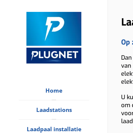
La
Op 
Dan 
van 
elek
elek
Home
U ku
om d
Laadstations
voor
laad
Laadpaal installatie