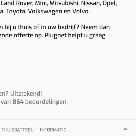
 Land Rover, Mini, Mitsubishi, Nissan, Opel,
sla, Toyota, Volkswagen en Volvo.
 bij u thuis of in uw bedrijf? Neem dan
aal komt
ende offerte op. Plugnet helpt u graag
 aanvraag.
e
en? Uitstekend!
sche
s van
864
beoordelingen.
THUISBATTERIJ
INFORMATIE