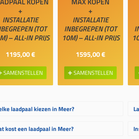
AADPAAL KOPEN
MAX KOPEN
+
+
INSTALLATIE
INSTALLATIE
NBEGREPEN (TOT
INBEGREPEN (TOT
I
M) – ALL-IN PRIJS
10M) – ALL-IN PRIJS
10
1195,00 €
1595,00 €
➕ SAMENSTELLEN
➕ SAMENSTELLEN
lke laadpaal kiezen in Meer?
La
lke laadpaal in Meer het best bij u past,
T
t kost een laadpaal in Meer?
In
ngt af van uw wagen, uw elektrische
e