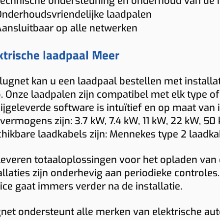
k
echnische ondersteuning en onderhoud van de in
P
tsluitend afhankelijk te zijn van publieke
lossing die technisch klopt en klaar is
Zo
kijken we daarnaast ook laadbeheer,
lt u een duidelijke richtprijs voor uw
la
nderhoudsvriendelijke laadpalen
a
adinfrastructuur.
or dagelijks gebruik.
ge
egangscontrole, rapportering en het
ning of bedrijf? Dan bekijken wij graag
ansluitbaar op alle netwerken
Indicatieve totaalprijs
ju
ntal voertuigen dat tegelijk moet kunnen
lke laadoplossing technisch en
ijfelt u tussen publiek laden en een
€ 1543 – € 1774
den.
(incl. 6% btw)
ktrische laadpaal Meer
dgettair het beste past.
gen laadpaal in Meer? Dan helpen wij u
Toestel: € 882
aag om de beste keuze te maken op
Installatie + materiaal: € 350 • Load balancing: € 87
 krijgt u geen standaardoplossing, maar
Keuring: € 165
Plugnet kan u een laadpaal bestellen met installa
sis van uw rijprofiel en locatie.
n laadpaal die echt aansluit op uw
. Onze laadpalen zijn compatibel met elk type o
Naam
bruikssituatie in Meer.
ijgeleverde software is intuïtief en op maat van
vermogens zijn: 3.7 kW, 7.4 kW, 11 kW, 22 kW, 5
hikbare laadkabels zijn: Mennekes type 2 laadkab
E-mail
leveren totaaloplossingen voor het opladen van 
allaties zijn onderhevig aan periodieke controles
Telefoon
ice gaat immers verder na de installatie.
Installatieadres
net ondersteunt alle merken van elektrische auto