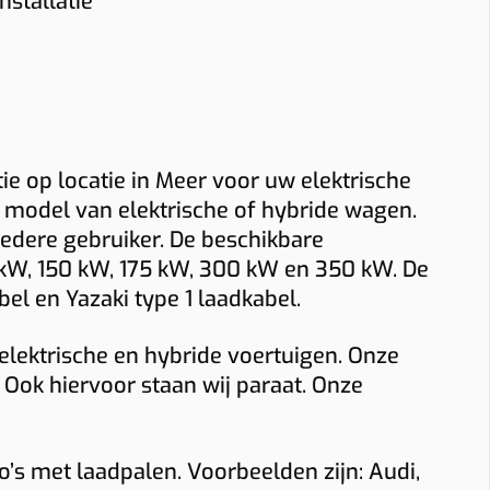
euring? Bekijk dan onze pagina over
stallatie
lugnet denkt met u mee, zodat u niet
 blijft uw laadpaal klaar voor dagelijks
adpaal installateur in Meer
.
lleen technisch maar ook economisch de
bruik, zowel thuis als op het werk.
iste laadoplossing kiest.
tie op locatie in Meer voor uw elektrische
f model van elektrische of hybride wagen.
 iedere gebruiker. De beschikbare
0 kW, 150 kW, 175 kW, 300 kW en 350 kW. De
el en Yazaki type 1 laadkabel.
elektrische en hybride voertuigen. Onze
. Ook hiervoor staan wij paraat. Onze
’s met laadpalen. Voorbeelden zijn: Audi,