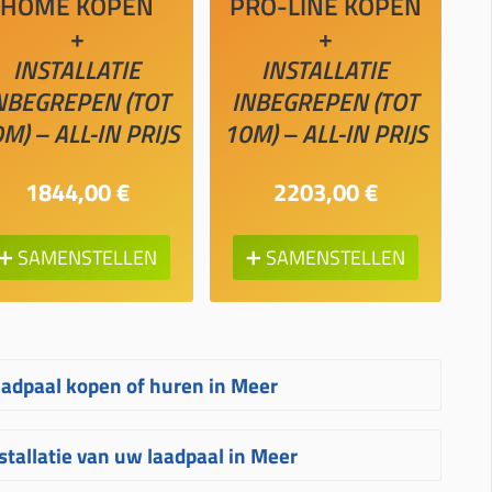
HOME KOPEN
PRO-LINE KOPEN
+
+
INSTALLATIE
INSTALLATIE
NBEGREPEN (TOT
INBEGREPEN (TOT
M) – ALL-IN PRIJS
10M) – ALL-IN PRIJS
1844,00 €
2203,00 €
➕ SAMENSTELLEN
➕ SAMENSTELLEN
adpaal kopen of huren in Meer
wijfelt u tussen het kopen of huren van
stallatie van uw laadpaal in Meer
en laadpaal in Meer? Kopen is meestal de