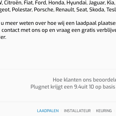
 Citroën, Fiat, Ford, Honda, Hyundai, Jaguar, Kia,
eot, Polestar, Porsche, Renault, Seat, Skoda, Te
Foto’s
 u meer weten over hoe wij een laadpaal plaatsen
Graag foto’s van uw verdeelkast, de plaats waar de laadp
 contact met ons op en vraag een gratis verblijv
en eventueel het kabeltraject. Sleep hierheen of
er.
kies
t
(max 6 × 8 MB, jpg/png/webp/pdf)
 MID-meter
Ik ga akkoord dat Plugnet mij mag contacteren i.v.m. mijn
Offerte per e-mail
WhatsApp met calculati
Hoe klanten ons beoordel
Prijzen zijn indicatief en afhankelijk van plaatsbezoek/techni
Plugnet krijgt een
9.4
uit 10 op basi
situatie. Offerte = vrijblijvend.
LAADPALEN
INSTALLATEUR
KEURING