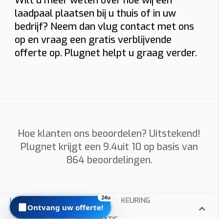
Wilt u meer weten over hoe wij een
Installatieadres
laadpaal plaatsen bij u thuis of in uw
bedrijf? Neem dan vlug contact met ons
op en vraag een gratis verblijvende
Foto’s
offerte op. Plugnet helpt u graag verder.
Graag foto’s van uw verdeelkast, de plaats waar de
laadpaal komt en eventueel het kabeltraject. Sleep
hierheen of
kies
(max 6 × 8 MB, jpg/png/webp/pdf)
Hoe klanten ons beoordelen? Uitstekend!
Ik ga akkoord dat Plugnet mij mag contacteren i.v.m. mijn
Plugnet krijgt een
9.4
uit 10 op basis van
aanvraag.
864
beoordelingen.
Offerte per e-mail
WhatsApp met calculatie
Prijzen zijn indicatief en afhankelijk van plaatsbezoek/technische
24u
LAADPALEN
INSTALLATEUR
KEURING
situatie. Offerte = vrijblijvend.
Ontvang uw offerte!