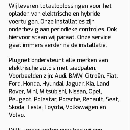
Wij leveren totaaloplossingen voor het
Bidirectioneel
22 kW
opladen van elektrische en hybride
voertuigen. Onze installaties zijn
Indicatieve totaalprijs
onderhevig aan periodieke controles. Ook
€ 1543 – € 1774
hiervoor staan wij paraat. Onze service
(incl. 6% btw)
gaat immers verder na de installatie.
Toestel: € 882
Installatie + materiaal: € 350 • Load balancing: € 87
Keuring: € 165
Plugnet ondersteunt alle merken van
Naam
elektrische auto’s met laadpalen.
Voorbeelden zijn: Audi, BMW, Citroën, Fiat,
Ford, Honda, Hyundai, Jaguar, Kia, Land
E-mail
Rover, Mini, Mitsubishi, Nissan, Opel,
Peugeot, Polestar, Porsche, Renault, Seat,
Skoda, Tesla, Toyota, Volkswagen en
Telefoon
Volvo.