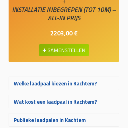
+
INSTALLATIE INBEGREPEN (TOT 10M) –
ALL-IN PRIJS
2203,00 €
➕ SAMENSTELLEN
Welke laadpaal kiezen in Kachtem?
Welke laadpaal in Kachtem het best bij
Wat kost een laadpaal in Kachtem?
u past, hangt af van uw wagen, uw
elektrische aansluiting en hoe vaak u
De prijs van een laadpaal in Kachtem
Publieke laadpalen in Kachtem
laadt. Voor de meeste woningen zijn
hangt af van het gekozen toestel, het