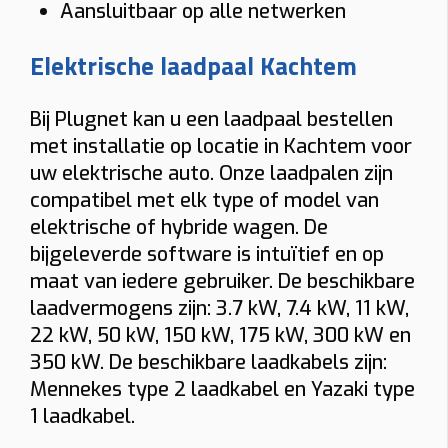
Aansluitbaar op alle netwerken
Load balancing
Elektrische laadpaal Kachtem
Ja
Nee
Voorkomt dat de hoofdzekering uitvalt.
Bij Plugnet kan u een laadpaal bestellen
Meter
met installatie op locatie in Kachtem voor
uw elektrische auto. Onze laadpalen zijn
Digitale meter
Analoge meter
compatibel met elk type of model van
BTW thuis
elektrische of hybride wagen. De
bijgeleverde software is intuïtief en op
Woning ≥10 jaar (6% btw)
Nieuwere woning (21% btw)
maat van iedere gebruiker. De beschikbare
Alleen bij “Thuis”.
laadvermogens zijn: 3.7 kW, 7.4 kW, 11 kW,
Gewenste functies (meerdere mogelijk)
22 kW, 50 kW, 150 kW, 175 kW, 300 kW en
Solar laden
Dynamische tarieven laden
Vaste kabel
350 kW. De beschikbare laadkabels zijn:
Mennekes type 2 laadkabel en Yazaki type
Socket
Smart charging
Mobiele app
1 laadkabel.
Laadpas (RFID)
Ingebouwde MID-meter