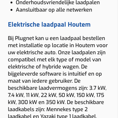
Onderhoudsvriendelijke laadpalen
≤ 5 m
5–10 m
10–15 m
> 15 m tot 20 m
Aansluitbaar op alle netwerken
Load balancing
Elektrische laadpaal Houtem
Ja
Nee
Voorkomt dat de hoofdzekering uitvalt.
Bij Plugnet kan u een laadpaal bestellen
Meter
met installatie op locatie in Houtem voor
uw elektrische auto. Onze laadpalen zijn
Digitale meter
Analoge meter
compatibel met elk type of model van
BTW thuis
elektrische of hybride wagen. De
bijgeleverde software is intuïtief en op
Woning ≥10 jaar (6% btw)
Nieuwere woning (21% btw)
maat van iedere gebruiker. De
Alleen bij “Thuis”.
beschikbare laadvermogens zijn: 3.7 kW,
Gewenste functies (meerdere mogelijk)
7.4 kW, 11 kW, 22 kW, 50 kW, 150 kW, 175
Solar laden
Dynamische tarieven laden
Vaste kabel
kW, 300 kW en 350 kW. De beschikbare
laadkabels zijn: Mennekes type 2
Socket
Smart charging
Mobiele app
laadkabel en Yazaki type 1 laadkabel.