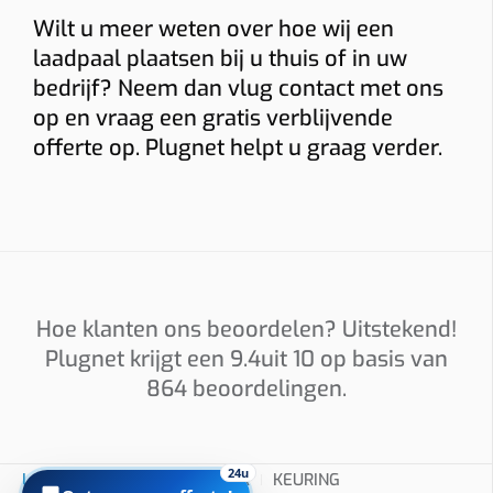
Wilt u meer weten over hoe wij een
Installatieadres
laadpaal plaatsen bij u thuis of in uw
bedrijf? Neem dan vlug contact met ons
op en vraag een gratis verblijvende
Foto’s
offerte op. Plugnet helpt u graag verder.
Graag foto’s van uw verdeelkast, de plaats waar de
laadpaal komt en eventueel het kabeltraject. Sleep
hierheen of
kies
(max 6 × 8 MB, jpg/png/webp/pdf)
Hoe klanten ons beoordelen? Uitstekend!
Ik ga akkoord dat Plugnet mij mag contacteren i.v.m. mijn
Plugnet krijgt een
9.4
uit 10 op basis van
aanvraag.
864
beoordelingen.
Offerte per e-mail
WhatsApp met calculatie
Prijzen zijn indicatief en afhankelijk van plaatsbezoek/technische
24u
LAADPALEN
INSTALLATEUR
KEURING
situatie. Offerte = vrijblijvend.