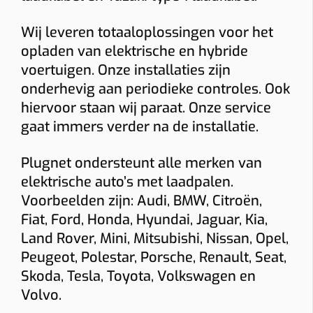
Laadpas (RFID)
Ingebouwde MID-meter
Wij leveren totaaloplossingen voor het
Bidirectioneel
22 kW
opladen van elektrische en hybride
voertuigen. Onze installaties zijn
Indicatieve totaalprijs
onderhevig aan periodieke controles. Ook
€ 1543 – € 1774
hiervoor staan wij paraat. Onze service
(incl. 6% btw)
gaat immers verder na de installatie.
Toestel: € 882
Installatie + materiaal: € 350 • Load balancing: € 87
Keuring: € 165
Plugnet ondersteunt alle merken van
Naam
elektrische auto’s met laadpalen.
Voorbeelden zijn: Audi, BMW, Citroën,
Fiat, Ford, Honda, Hyundai, Jaguar, Kia,
E-mail
Land Rover, Mini, Mitsubishi, Nissan, Opel,
Peugeot, Polestar, Porsche, Renault, Seat,
Skoda, Tesla, Toyota, Volkswagen en
Telefoon
Volvo.