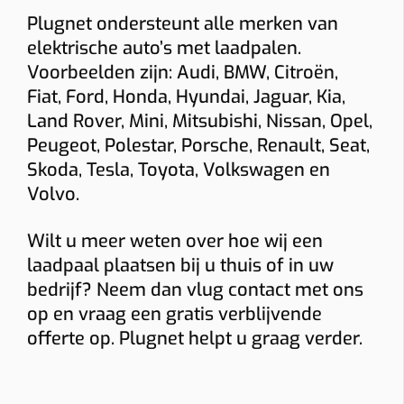
Keuring: € 165
Plugnet ondersteunt alle merken van
Naam
elektrische auto’s met laadpalen.
Voorbeelden zijn: Audi, BMW, Citroën,
Fiat, Ford, Honda, Hyundai, Jaguar, Kia,
E-mail
Land Rover, Mini, Mitsubishi, Nissan, Opel,
Peugeot, Polestar, Porsche, Renault, Seat,
Skoda, Tesla, Toyota, Volkswagen en
Telefoon
Volvo.
Wilt u meer weten over hoe wij een
Installatieadres
laadpaal plaatsen bij u thuis of in uw
bedrijf? Neem dan vlug contact met ons
op en vraag een gratis verblijvende
Foto’s
offerte op. Plugnet helpt u graag verder.
Graag foto’s van uw verdeelkast, de plaats waar de
laadpaal komt en eventueel het kabeltraject. Sleep
hierheen of