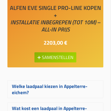
ALFEN EVE SINGLE PRO-LINE KOPEN
+
INSTALLATIE INBEGREPEN (TOT 10M) –
ALL-IN PRIJS
2203,00 €
➕ SAMENSTELLEN
Welke laadpaal kiezen in Appelterre-
eichem?
Welke laadpaal in Appelterre-eichem
Wat kost een laadpaal in Appelterre-