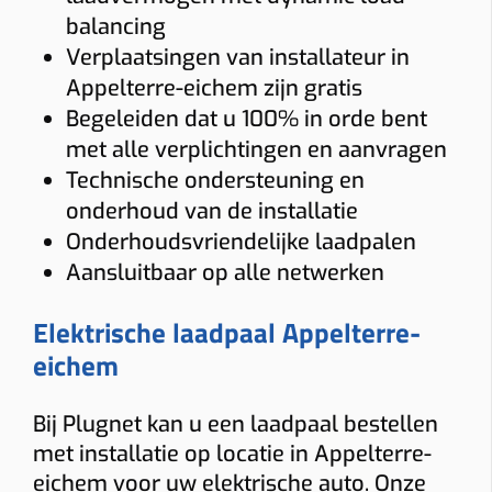
performant te houden.
balancing
offerte en keuring? Bekijk dan onze
Plugnet denkt met u mee, zodat u niet
Gebruik
Verplaatsingen van installateur in
pagina over
laadpaal installateur in
alleen technisch maar ook
Zo blijft uw laadpaal klaar voor
Appelterre-eichem
Appelterre-eichem zijn gratis
.
economisch de juiste laadoplossing
Thuis
Zakelijk
dagelijks gebruik, zowel thuis als op
Begeleiden dat u 100% in orde bent
kiest.
het werk.
Thuis: vaak 6% btw bij woning ≥10 jaar. Zakelijk: 21% btw.
met alle verplichtingen en aanvragen
Montage
Technische ondersteuning en
onderhoud van de installatie
Wand
Paal
Onderhoudsvriendelijke laadpalen
Afstand verdeelkast → laadpunt
Aansluitbaar op alle netwerken
≤ 5 m
5–10 m
10–15 m
> 15 m tot 20 m
Elektrische laadpaal Appelterre-
Load balancing
eichem
Ja
Nee
Voorkomt dat de hoofdzekering uitvalt.
Bij Plugnet kan u een laadpaal bestellen
Meter
met installatie op locatie in Appelterre-
eichem voor uw elektrische auto. Onze
Digitale meter
Analoge meter