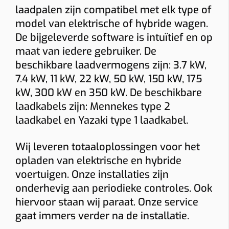
laadpalen zijn compatibel met elk type of
BTW thuis
model van elektrische of hybride wagen.
De bijgeleverde software is intuïtief en op
Woning ≥10 jaar (6% btw)
Nieuwere woning (21% btw)
maat van iedere gebruiker. De
Alleen bij “Thuis”.
beschikbare laadvermogens zijn: 3.7 kW,
Gewenste functies (meerdere mogelijk)
7.4 kW, 11 kW, 22 kW, 50 kW, 150 kW, 175
Solar laden
Dynamische tarieven laden
Vaste kabel
kW, 300 kW en 350 kW. De beschikbare
laadkabels zijn: Mennekes type 2
Socket
Smart charging
Mobiele app
laadkabel en Yazaki type 1 laadkabel.
Laadpas (RFID)
Ingebouwde MID-meter
Wij leveren totaaloplossingen voor het
Bidirectioneel
22 kW
opladen van elektrische en hybride
voertuigen. Onze installaties zijn
Indicatieve totaalprijs
onderhevig aan periodieke controles. Ook
€ 1543 – € 1774
hiervoor staan wij paraat. Onze service
(incl. 6% btw)
gaat immers verder na de installatie.
Toestel: € 882
Installatie + materiaal: € 350 • Load balancing: € 87