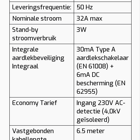
Leveringsfrequentie:
50 Hz
Nominale stroom
32A max
Stand-by
3W
stroomverbruik
Integrale
30mA Type A
aardlekbeveiliging
aardlekschakelaar
Integraal
(EN 61008) +
6mA DC
bescherming (EN
62955)
Economy Tarief
Ingang 230V AC-
detectie (4,0kV
geïsoleerd)
Vastgebonden
6.5 meter
kabellengte