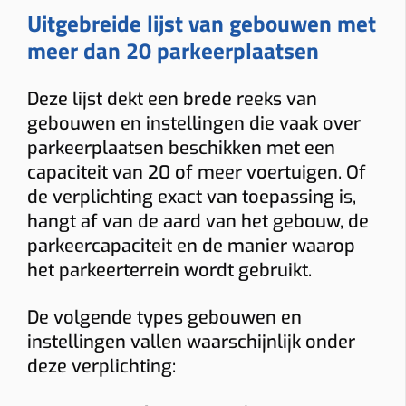
Uitgebreide lijst van gebouwen met
Load balancing
meer dan 20 parkeerplaatsen
Ja
Nee
Voorkomt dat de hoofdzekering uitvalt.
Deze lijst dekt een brede reeks van
Meter
gebouwen en instellingen die vaak over
parkeerplaatsen beschikken met een
Digitale meter
Analoge meter
capaciteit van 20 of meer voertuigen. Of
BTW thuis
de verplichting exact van toepassing is,
Woning ≥10 jaar (6% btw)
Nieuwere woning (21% btw)
hangt af van de aard van het gebouw, de
parkeercapaciteit en de manier waarop
Alleen bij “Thuis”.
het parkeerterrein wordt gebruikt.
Gewenste functies (meerdere mogelijk)
Solar laden
Dynamische tarieven laden
Vaste kabel
De volgende types gebouwen en
instellingen vallen waarschijnlijk onder
Socket
Smart charging
Mobiele app
deze verplichting:
Laadpas (RFID)
Ingebouwde MID-meter