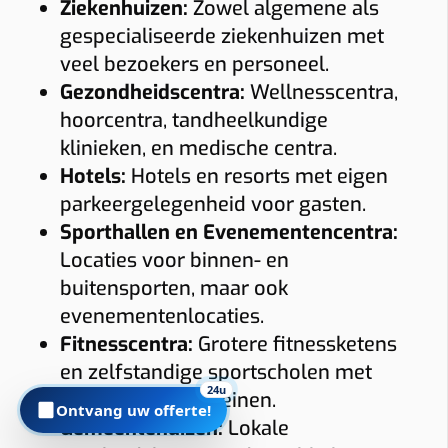
Ziekenhuizen:
Zowel algemene als
gespecialiseerde ziekenhuizen met
veel bezoekers en personeel.
Foto’s
Gezondheidscentra:
Wellnesscentra,
Graag foto’s van uw verdeelkast, de plaats waar de
hoorcentra, tandheelkundige
laadpaal komt en eventueel het kabeltraject. Sleep
klinieken, en medische centra.
hierheen of
Hotels:
Hotels en resorts met eigen
kies
parkeergelegenheid voor gasten.
(max 6 × 8 MB, jpg/png/webp/pdf)
Sporthallen en Evenementencentra:
Locaties voor binnen- en
Ik ga akkoord dat Plugnet mij mag contacteren i.v.m. mijn
buitensporten, maar ook
aanvraag.
evenementenlocaties.
Offerte per e-mail
WhatsApp met calculatie
Fitnesscentra:
Grotere fitnessketens
en zelfstandige sportscholen met
Prijzen zijn indicatief en afhankelijk van plaatsbezoek/technische
24u
eigen parkeerterreinen.
situatie. Offerte = vrijblijvend.
Ontvang uw offerte!
Gemeentehuizen:
Lokale