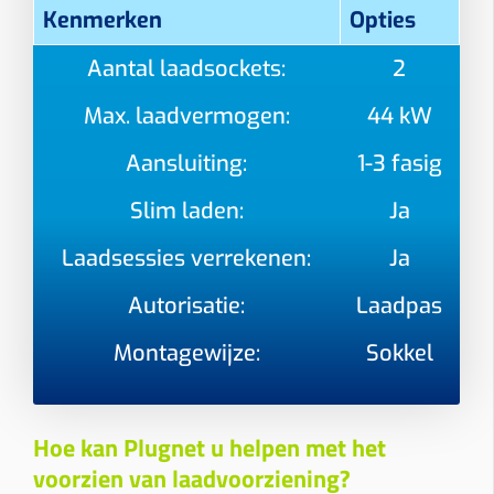
Kenmerken
Opties
Aantal laadsockets:
2
Max. laadvermogen:
44 kW
Aansluiting:
1-3 fasig
Slim laden:
Ja
Laadsessies verrekenen:
Ja
Autorisatie:
Laadpas
Montagewijze:
Sokkel
Hoe kan Plugnet u helpen met het
voorzien van laadvoorziening?