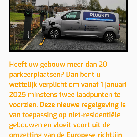
Heeft uw gebouw meer dan 20
parkeerplaatsen? Dan bent u
wettelijk verplicht om vanaf 1 januari
2025 minstens twee laadpunten te
voorzien. Deze nieuwe regelgeving is
van toepassing op niet-residentiële
gebouwen en vloeit voort uit de
omzetting van de Europese richtlijn