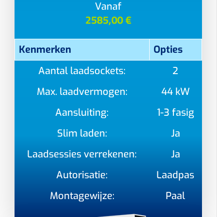
Vanaf
2585,00 €
Kenmerken
Opties
Aantal laadsockets:
2
Max. laadvermogen:
44 kW
Aansluiting:
1-3 fasig
Slim laden:
Ja
Laadsessies verrekenen:
Ja
Autorisatie:
Laadpas
Montagewijze:
Paal