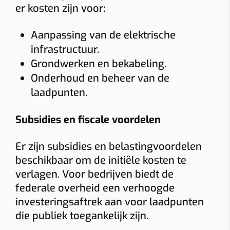
er kosten zijn voor:
Vraag uw vrijblijvende offerte op maat aan!
Aanpassing van de elektrische
Doorgaans binnen 24 uur ontvangt u een voorstel met all-in prijs
infrastructuur.
voor de laadpaal die bij u past.
Grondwerken en bekabeling.
Onderhoud en beheer van de
laadpunten.
Gebruik
Subsidies en fiscale voordelen
Thuis
Zakelijk
Er zijn subsidies en belastingvoordelen
Thuis: vaak 6% btw bij woning ≥10 jaar. Zakelijk: 21% btw.
beschikbaar om de initiële kosten te
Montage
verlagen. Voor bedrijven biedt de
Wand
Paal
federale overheid een verhoogde
investeringsaftrek aan voor laadpunten
Afstand verdeelkast → laadpunt
die publiek toegankelijk zijn.
≤ 5 m
5–10 m
10–15 m
> 15 m tot 20 m