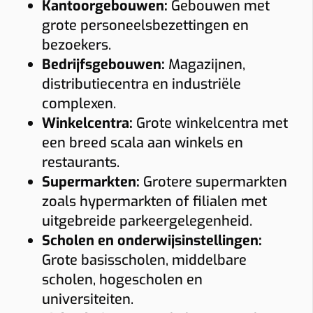
Kantoorgebouwen:
Gebouwen met
Bidirectioneel
22 kW
grote personeelsbezettingen en
bezoekers.
Indicatieve totaalprijs
Bedrijfsgebouwen:
Magazijnen,
€ 1543 – € 1774
(incl. 6% btw)
distributiecentra en industriële
Toestel: € 882
complexen.
Installatie + materiaal: € 350 • Load balancing: € 87
Keuring: € 165
Winkelcentra:
Grote winkelcentra met
een breed scala aan winkels en
Naam
restaurants.
Supermarkten:
Grotere supermarkten
zoals hypermarkten of filialen met
E-mail
uitgebreide parkeergelegenheid.
Scholen en onderwijsinstellingen:
Telefoon
Grote basisscholen, middelbare
scholen, hogescholen en
universiteiten.
Installatieadres