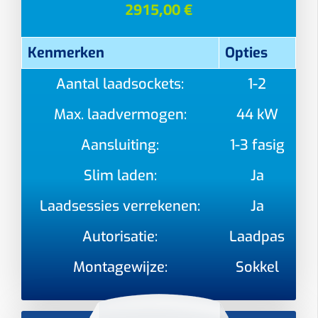
2915,00 €
Kenmerken
Opties
Aantal laadsockets:
1-2
Max. laadvermogen:
44 kW
Aansluiting:
1-3 fasig
Slim laden:
Ja
Laadsessies verrekenen:
Ja
Autorisatie:
Laadpas
Montagewijze:
Sokkel