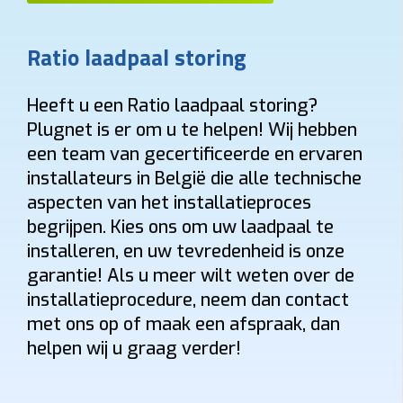
Woning ≥10 jaar (6% btw)
Nieuwere woning (21% btw)
Alleen bij “Thuis”.
Ratio laadpaal storing
Gewenste functies (meerdere mogelijk)
Solar laden
Dynamische tarieven laden
Vaste kabel
Heeft u een Ratio laadpaal storing?
Plugnet is er om u te helpen! Wij hebben
Socket
Smart charging
Mobiele app
een team van gecertificeerde en ervaren
Laadpas (RFID)
Ingebouwde MID-meter
installateurs in België die alle technische
aspecten van het installatieproces
Bidirectioneel
22 kW
begrijpen. Kies ons om uw laadpaal te
installeren, en uw tevredenheid is onze
Indicatieve totaalprijs
garantie! Als u meer wilt weten over de
€ 1543 – € 1774
(incl. 6% btw)
installatieprocedure, neem dan contact
Toestel: € 882
met ons op of maak een afspraak, dan
Installatie + materiaal: € 350 • Load balancing: € 87
helpen wij u graag verder!
Keuring: € 165
Naam