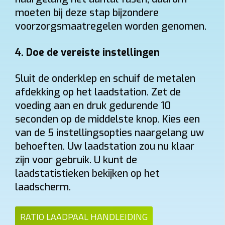
Thuis
Zakelijk
moeten bij deze stap bijzondere
voorzorgsmaatregelen worden genomen.
Thuis: vaak 6% btw bij woning ≥10 jaar. Zakelijk: 21% btw.
Montage
4.
Doe de vereiste instellingen
Wand
Paal
Sluit de onderklep en schuif de metalen
Afstand verdeelkast → laadpunt
afdekking op het laadstation. Zet de
≤ 5 m
5–10 m
10–15 m
> 15 m tot 20 m
voeding aan en druk gedurende 10
Load balancing
seconden op de middelste knop. Kies een
van de 5 instellingsopties naargelang uw
Ja
Nee
behoeften. Uw laadstation zou nu klaar
Voorkomt dat de hoofdzekering uitvalt.
zijn voor gebruik. U kunt de
Meter
laadstatistieken bekijken op het
laadscherm.
Digitale meter
Analoge meter
BTW thuis
RATIO LAADPAAL HANDLEIDING