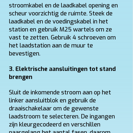
stroomkabel en de laadkabel opening en
scheur voorzichtig de ruimte. Steek de
laadkabel en de voedingskabel in het
station en gebruik M25 wartels om ze
vast te zetten. Gebruik 4 schroeven om
het laadstation aan de muur te
bevestigen.
3.
Elektrische aansluitingen tot stand
brengen
Vraag uw vrijblijvende offerte op maat aan!
Doorgaans binnen 24 uur ontvangt u een voorstel met all-in prijs
Sluit de inkomende stroom aan op het
voor de laadpaal die bij u past.
linker aansluitblok en gebruik de
draaischakelaar om de gewenste
laadstroom te selecteren. De ingangen
zijn kleurgecodeerd en verschillen
Gebruik
naargelang het aantal fasen, daarom