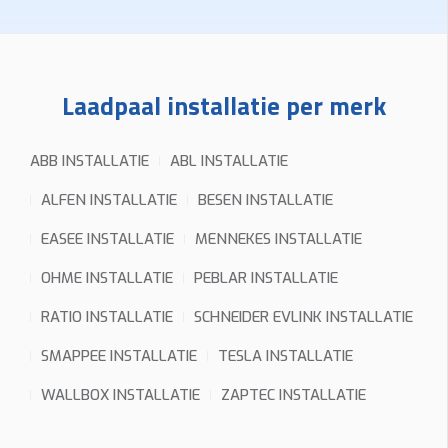
E-mail
Laadpaal installatie per merk
Telefoon
ABB INSTALLATIE
ABL INSTALLATIE
ALFEN INSTALLATIE
BESEN INSTALLATIE
Installatieadres
EASEE INSTALLATIE
MENNEKES INSTALLATIE
OHME INSTALLATIE
PEBLAR INSTALLATIE
Foto’s
RATIO INSTALLATIE
SCHNEIDER EVLINK INSTALLATIE
Graag foto’s van uw verdeelkast, de plaats waar de
laadpaal komt en eventueel het kabeltraject. Sleep
SMAPPEE INSTALLATIE
TESLA INSTALLATIE
hierheen of
WALLBOX INSTALLATIE
ZAPTEC INSTALLATIE
kies
(max 6 × 8 MB, jpg/png/webp/pdf)