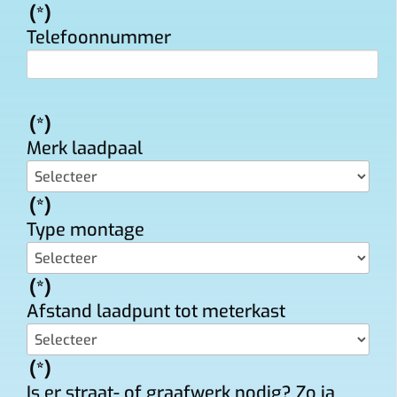
(*)
Telefoonnummer
(*)
Merk laadpaal
(*)
Type montage
(*)
Afstand laadpunt tot meterkast
(*)
Is er straat- of graafwerk nodig? Zo ja