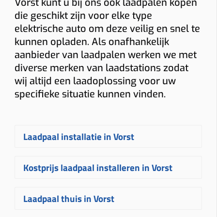
Vorst kunt u bij ons ook laadpalen kopen
die geschikt zijn voor elke type
elektrische auto om deze veilig en snel te
kunnen opladen. Als onafhankelijk
aanbieder van laadpalen werken we met
diverse merken van laadstations zodat
wij altijd een laadoplossing voor uw
specifieke situatie kunnen vinden.
Laadpaal installatie in Vorst
Een
laadpaal laten installeren in
Kostprijs laadpaal installeren in Vorst
Vorst
gebeurt bij Plugnet volledig op
maat. Na uw aanvraag ontvangt u
De
prijs voor een laadpaal installeren
Laadpaal thuis in Vorst
snel een vrijblijvende
offerte
voor het
in Vorst
hangt af van verschillende
plaatsen van uw laadpaal
. Uw