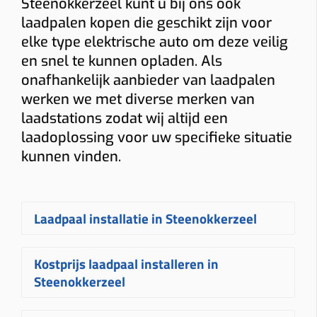
Steenokkerzeel kunt u bij ons ook
laadpalen kopen die geschikt zijn voor
elke type elektrische auto om deze veilig
en snel te kunnen opladen. Als
onafhankelijk aanbieder van laadpalen
werken we met diverse merken van
laadstations zodat wij altijd een
laadoplossing voor uw specifieke situatie
kunnen vinden.
Laadpaal installatie in Steenokkerzeel
Een
laadpaal laten installeren in
Kostprijs laadpaal installeren in
Steenokkerzeel
gebeurt bij Plugnet
Steenokkerzeel
volledig op maat. Na uw aanvraag
ontvangt u snel een vrijblijvende