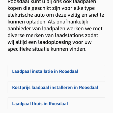
Roosdaal kunt u bij ons ook laadpalen
kopen die geschikt zijn voor elke type
elektrische auto om deze veilig en snel te
kunnen opladen. Als onafhankelijk
aanbieder van laadpalen werken we met
diverse merken van laadstations zodat
wij altijd een laadoplossing voor uw
specifieke situatie kunnen vinden.
Laadpaal installatie in Roosdaal
Een
laadpaal laten installeren in
Kostprijs laadpaal installeren in Roosdaal
Roosdaal
gebeurt bij Plugnet volledig
op maat. Na uw aanvraag ontvangt u
De
prijs voor een laadpaal installeren
Laadpaal thuis in Roosdaal
snel een vrijblijvende
offerte
voor het
in Roosdaal
hangt af van
plaatsen van uw laadpaal
. Uw