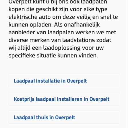
Overpelt kunt u bij ons ook laadpalen
kopen die geschikt zijn voor elke type
elektrische auto om deze veilig en snel te
kunnen opladen. Als onafhankelijk
aanbieder van laadpalen werken we met
diverse merken van laadstations zodat
wij altijd een laadoplossing voor uw
specifieke situatie kunnen vinden.
Laadpaal installatie in Overpelt
Een
laadpaal laten installeren in
Kostprijs laadpaal installeren in Overpelt
Overpelt
gebeurt bij Plugnet volledig
op maat. Na uw aanvraag ontvangt u
De
prijs voor een laadpaal installeren
Laadpaal thuis in Overpelt
snel een vrijblijvende
offerte
voor het
in Overpelt
hangt af van
plaatsen van uw laadpaal
. Uw