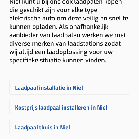
Niel kunt u bij ons ook laadpalen kopen
die geschikt zijn voor elke type
elektrische auto om deze veilig en snel te
kunnen opladen. Als onafhankelijk
aanbieder van laadpalen werken we met
diverse merken van laadstations zodat
wij altijd een laadoplossing voor uw
specifieke situatie kunnen vinden.
Laadpaal installatie in Niel
Een
laadpaal laten installeren in Niel
Kostprijs laadpaal installeren in Niel
gebeurt bij Plugnet volledig op maat.
Na uw aanvraag ontvangt u snel een
De
prijs voor een laadpaal installeren
Laadpaal thuis in Niel
vrijblijvende
offerte
voor het
in Niel
hangt af van verschillende
plaatsen van uw laadpaal
. Uw