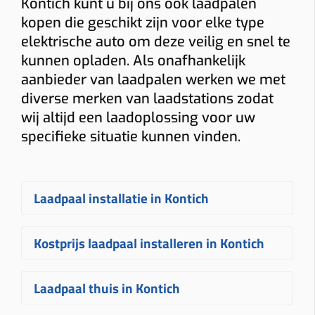
Kontich kunt u bij ons ook laadpalen
kopen die geschikt zijn voor elke type
elektrische auto om deze veilig en snel te
kunnen opladen. Als onafhankelijk
aanbieder van laadpalen werken we met
diverse merken van laadstations zodat
wij altijd een laadoplossing voor uw
specifieke situatie kunnen vinden.
Laadpaal installatie in Kontich
Een
laadpaal laten installeren in
Kostprijs laadpaal installeren in Kontich
Kontich
gebeurt bij Plugnet volledig
op maat. Na uw aanvraag ontvangt u
De
prijs voor een laadpaal installeren
Laadpaal thuis in Kontich
snel een vrijblijvende
offerte
voor het
in Kontich
hangt af van verschillende
plaatsen van uw laadpaal
. Uw