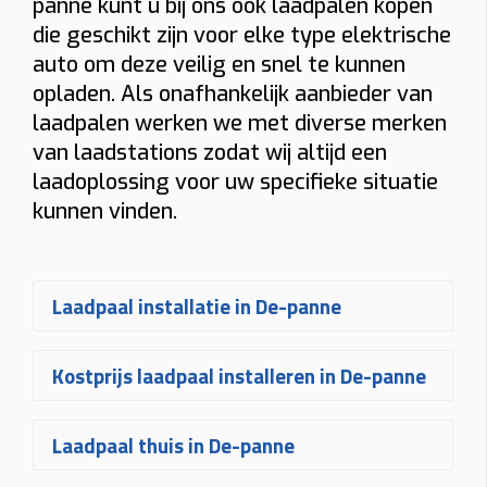
panne kunt u bij ons ook laadpalen kopen
die geschikt zijn voor elke type elektrische
auto om deze veilig en snel te kunnen
opladen. Als onafhankelijk aanbieder van
laadpalen werken we met diverse merken
van laadstations zodat wij altijd een
laadoplossing voor uw specifieke situatie
kunnen vinden.
Laadpaal installatie in De-panne
Een
laadpaal laten installeren in De-
Kostprijs laadpaal installeren in De-panne
panne
gebeurt bij Plugnet volledig op
maat. Na uw aanvraag ontvangt u
De
prijs voor een laadpaal
Laadpaal thuis in De-panne
snel een vrijblijvende
offerte
voor het
installeren in De-panne
hangt af van
plaatsen van uw laadpaal
. Uw