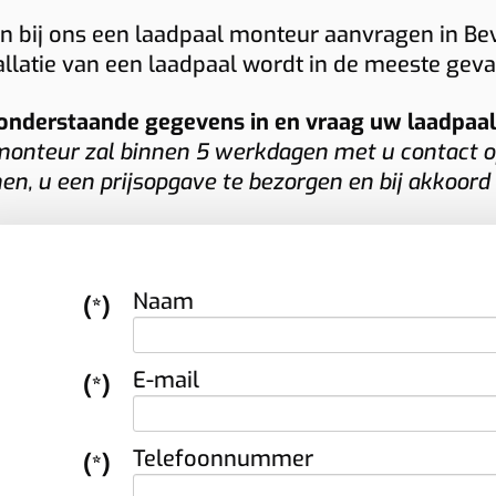
adpaal met geavanceerde functies.
tvangt u van Plugnet snel een duidelijke
n bij ons een laadpaal monteur aanvragen in Beve
nkzij onze jarenlange ervaring met
 vrijblijvende offerte op maat.
allatie van een laadpaal wordt in de meeste gev
rschillende merken garanderen wij een
otte installatie en een laadoplossing die
onderstaande gegevens in en vraag uw laadpaal i
rfect aansluit op uw wensen.
onteur zal binnen 5 werkdagen met u contact o
n, u een prijsopgave te bezorgen en bij akkoord
Naam
(*)
E-mail
(*)
Telefoonnummer
(*)