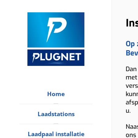
In
Op 
Bev
Dan 
met 
vers
Home
kunn
afsp
u.
Laadstations
Naas
Laadpaal installatie
ons 