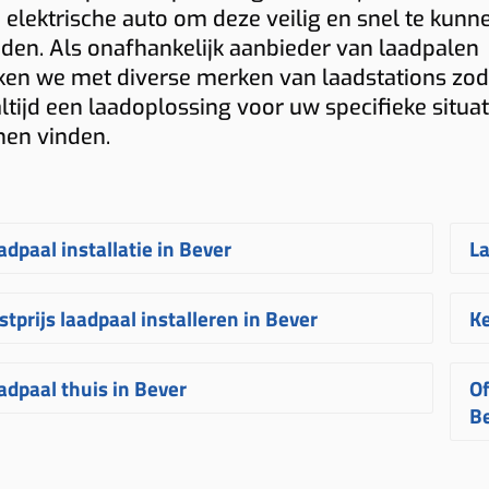
 elektrische auto om deze veilig en snel te kunn
den. Als onafhankelijk aanbieder van laadpalen
en we met diverse merken van laadstations zod
altijd een laadoplossing voor uw specifieke situat
nen vinden.
adpaal installatie in Bever
La
en
laadpaal laten installeren in Bever
O
stprijs laadpaal installeren in Bever
Ke
beurt bij Plugnet volledig op maat. Na
P
 aanvraag ontvangt u snel een
e
e
prijs voor een laadpaal installeren in
N
adpaal thuis in Bever
Of
ijblijvende
offerte
voor het
plaatsen van
he
ver
hangt af van verschillende factoren.
z
B
 laadpaal
. Uw laadpunt wordt
p
nk aan de afstand tussen meterkast en
k
en
laadpaal thuis in Bever
laat u best
rvolgens binnen enkele weken
O
adpunt, het gekozen laadvermogen, 1-
c
W
stalleren door een erkende specialist.
ïnstalleerd door een ervaren
i