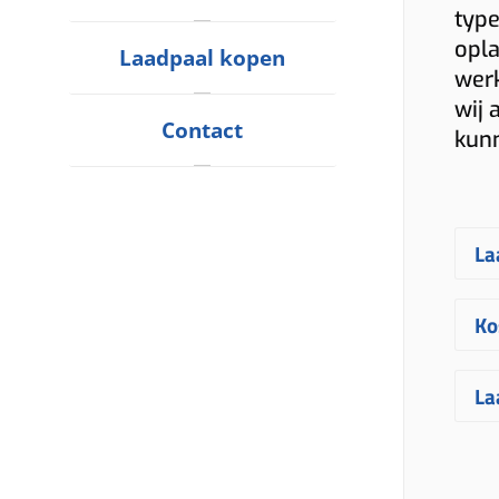
type
opla
Laadpaal kopen
werk
wij 
Contact
kun
La
E
Ko
ge
uw
D
La
vr
Be
uw
De
E
ve
la
in
ge