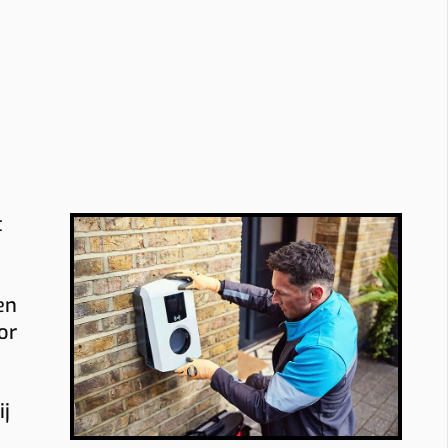
t
en
or
ij