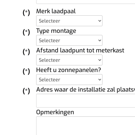
Merk laadpaal
(*)
Type montage
(*)
Afstand laadpunt tot meterkast
(*)
Heeft u zonnepanelen?
(*)
Adres waar de installatie zal plaat
(*)
Opmerkingen
paal die bij u past.