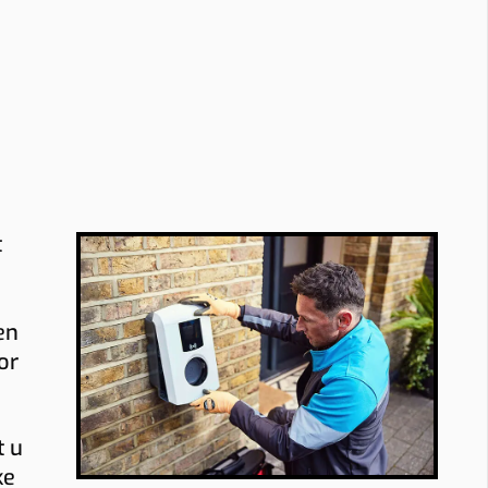
t
en
or
t u
ke