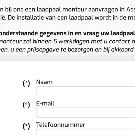
adpaal met geavanceerde functies.
 een
zakelijke laadpaal
bij u kost? Dan
n bij ons een laadpaal monteur aanvragen in Ass
nkzij onze jarenlange ervaring met
tvangt u van Plugnet snel een duidelijke
ië. De installatie van een laadpaal wordt in de 
rschillende merken garanderen wij een
 vrijblijvende offerte op maat.
otte installatie en een laadoplossing die
onderstaande gegevens in en vraag uw laadpaal i
rfect aansluit op uw wensen.
onteur zal binnen 5 werkdagen met u contact o
n, u een prijsopgave te bezorgen en bij akkoord
Naam
(*)
E-mail
(*)
Telefoonnummer
(*)