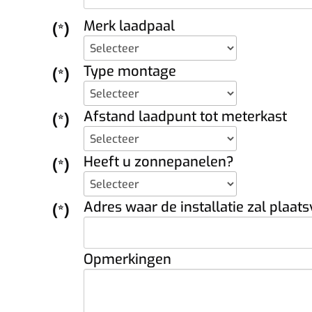
Merk laadpaal
(*)
Type montage
(*)
Afstand laadpunt tot meterkast
(*)
Heeft u zonnepanelen?
(*)
Adres waar de installatie zal plaat
(*)
Opmerkingen
paal die bij u past.