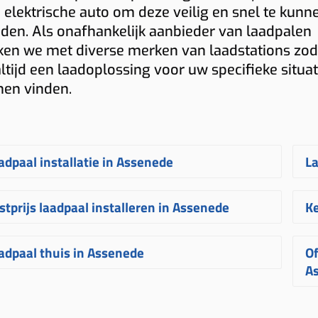
 elektrische auto om deze veilig en snel te kunn
den. Als onafhankelijk aanbieder van laadpalen
en we met diverse merken van laadstations zod
altijd een laadoplossing voor uw specifieke situat
nen vinden.
adpaal installatie in Assenede
La
en
laadpaal laten installeren in Assenede
O
stprijs laadpaal installeren in Assenede
Ke
beurt bij Plugnet volledig op maat. Na
o
 aanvraag ontvangt u snel een
l
e
prijs voor een laadpaal installeren in
N
adpaal thuis in Assenede
Of
ijblijvende
offerte
voor het
plaatsen van
v
senede
hangt af van verschillende
A
A
 laadpaal
. Uw laadpunt wordt
of
ctoren. Denk aan de afstand tussen
v
en
laadpaal thuis in Assenede
laat u best
rvolgens binnen enkele weken
i
terkast en laadpunt, het gekozen
ve
W
stalleren door een erkende specialist.
ïnstalleerd door een ervaren
uw