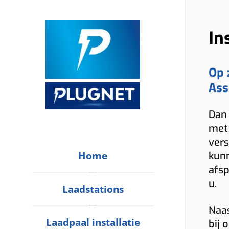
In
Op 
Ass
Dan 
met 
vers
Home
kunn
afsp
u.
Laadstations
Naas
Laadpaal installatie
bij 