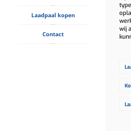
type
opla
Laadpaal kopen
werk
wij 
Contact
kun
La
E
Ko
ge
uw
D
La
vr
As
uw
fa
E
ve
me
in
ge