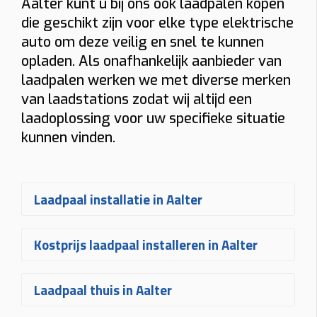
Aalter kunt u bij ons ook laadpalen kopen
die geschikt zijn voor elke type elektrische
auto om deze veilig en snel te kunnen
opladen. Als onafhankelijk aanbieder van
laadpalen werken we met diverse merken
van laadstations zodat wij altijd een
laadoplossing voor uw specifieke situatie
kunnen vinden.
Laadpaal installatie in Aalter
Een
laadpaal laten installeren in
Kostprijs laadpaal installeren in Aalter
Aalter
gebeurt bij Plugnet volledig op
maat. Na uw aanvraag ontvangt u
De
prijs voor een laadpaal
Laadpaal thuis in Aalter
snel een vrijblijvende
offerte
voor het
installeren in Aalter
hangt af van
plaatsen van uw laadpaal
. Uw