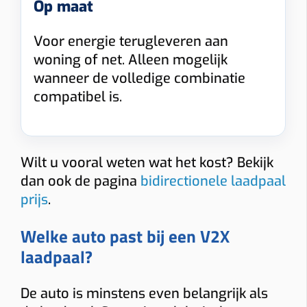
Op maat
Voor energie terugleveren aan
Vraag uw vrijblijvende offerte op maat aan!
woning of net. Alleen mogelijk
Doorgaans binnen 24 uur ontvangt u een voorstel met all-in prijs
wanneer de volledige combinatie
voor de laadpaal die bij u past.
compatibel is.
Gebruik
Wilt u vooral weten wat het kost? Bekijk
Thuis
Zakelijk
dan ook de pagina
bidirectionele laadpaal
prijs
.
Thuis: vaak 6% btw bij woning ≥10 jaar. Zakelijk: 21% btw.
Montage
Welke auto past bij een V2X
Wand
Paal
laadpaal?
Afstand verdeelkast → laadpunt
De auto is minstens even belangrijk als
≤ 5 m
5–10 m
10–15 m
> 15 m tot 20 m