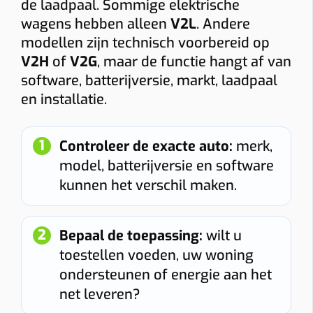
de laadpaal. Sommige elektrische
Load balancing
wagens hebben alleen
V2L
. Andere
Ja
Nee
modellen zijn technisch voorbereid op
V2H
of
V2G
, maar de functie hangt af van
Voorkomt dat de hoofdzekering uitvalt.
software, batterijversie, markt, laadpaal
Meter
en installatie.
Digitale meter
Analoge meter
BTW thuis
Controleer de exacte auto:
merk,
model, batterijversie en software
Woning ≥10 jaar (6% btw)
Nieuwere woning (21% btw)
kunnen het verschil maken.
Alleen bij “Thuis”.
Gewenste functies (meerdere mogelijk)
Bepaal de toepassing:
wilt u
Solar laden
Dynamische tarieven laden
Vaste kabel
toestellen voeden, uw woning
Socket
Smart charging
Mobiele app
ondersteunen of energie aan het
net leveren?
Laadpas (RFID)
Ingebouwde MID-meter