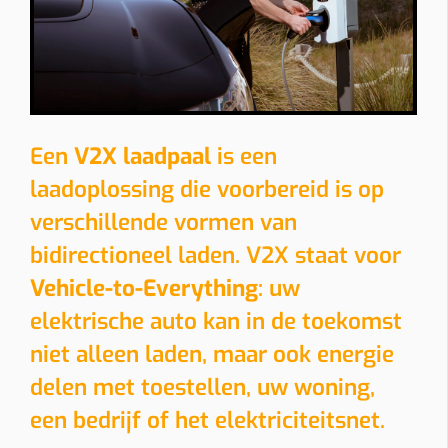
Een
V2X laadpaal
is een
laadoplossing die voorbereid is op
verschillende vormen van
bidirectioneel laden. V2X staat voor
Vehicle-to-Everything
: uw
elektrische auto kan in de toekomst
niet alleen laden, maar ook energie
delen met toestellen, uw woning,
een bedrijf of het elektriciteitsnet.