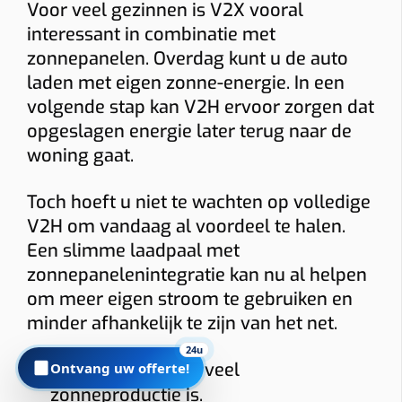
Voor veel gezinnen is V2X vooral
interessant in combinatie met
zonnepanelen. Overdag kunt u de auto
Foto’s
laden met eigen zonne-energie. In een
Graag foto’s van uw verdeelkast, de plaats waar de
volgende stap kan V2H ervoor zorgen dat
laadpaal komt en eventueel het kabeltraject. Sleep
opgeslagen energie later terug naar de
hierheen of
woning gaat.
kies
(max 6 × 8 MB, jpg/png/webp/pdf)
Toch hoeft u niet te wachten op volledige
V2H om vandaag al voordeel te halen.
Ik ga akkoord dat Plugnet mij mag contacteren i.v.m. mijn
Een slimme laadpaal met
aanvraag.
zonnepanelenintegratie kan nu al helpen
om meer eigen stroom te gebruiken en
Offerte per e-mail
WhatsApp met calculatie
minder afhankelijk te zijn van het net.
Prijzen zijn indicatief en afhankelijk van plaatsbezoek/technische
24u
situatie. Offerte = vrijblijvend.
Laden wanneer er veel
Ontvang uw offerte!
zonneproductie is.