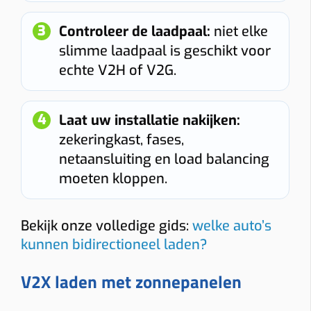
Bidirectioneel
22 kW
Controleer de laadpaal:
niet elke
Indicatieve totaalprijs
slimme laadpaal is geschikt voor
echte V2H of V2G.
€ 1543 – € 1774
(incl. 6% btw)
Toestel: € 882
Installatie + materiaal: € 350 • Load balancing: € 87
Laat uw installatie nakijken:
Keuring: € 165
zekeringkast, fases,
Naam
netaansluiting en load balancing
moeten kloppen.
E-mail
Bekijk onze volledige gids:
welke auto’s
kunnen bidirectioneel laden?
Telefoon
V2X laden met zonnepanelen
Installatieadres