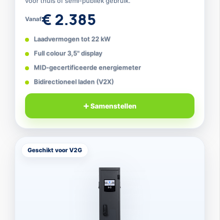
voor thuis of semi-publiek gebruik.
€ 2.385
Vanaf
Laadvermogen tot 22 kW
Full colour 3,5" display
MID-gecertificeerde energiemeter
Bidirectioneel laden (V2X)
➕ Samenstellen
Geschikt voor V2G